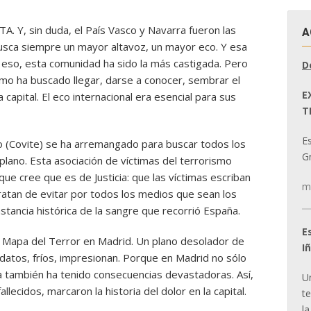
. Y, sin duda, el País Vasco y Navarra fueron las
A
usca siempre un mayor altavoz, un mayor eco. Y esa
 eso, esta comunidad ha sido la más castigada. Pero
D
smo ha buscado llegar, darse a conocer, sembrar el
E
capital. El eco internacional era esencial para sus
T
E
mo (Covite) se ha arremangado para buscar todos los
Gr
plano. Esta asociación de víctimas del terrorismo
o que cree que es de Justicia: que las víctimas escriban
m
Tratan de evitar por todos los medios que sean los
tancia histórica de la sangre que recorrió España.
E
el Mapa del Terror en Madrid. Un plano desolador de
I
datos, fríos, impresionan. Porque en Madrid no sólo
ta también ha tenido consecuencias devastadoras. Así,
U
lecidos, marcaron la historia del dolor en la capital.
t
la