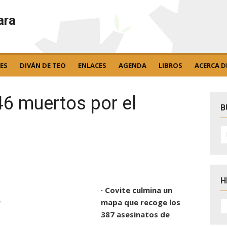
ara
ES
DIVÁN DE TEO
ENLACES
AGENDA
LIBROS
ACERCA D
46 muertos por el
B
B
po
H
· Covite culmina un
H
mapa que recoge los
d
D
387 asesinatos de
N