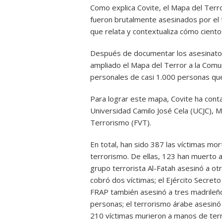
Como explica Covite, el Mapa del Terro
fueron brutalmente asesinados por el 
que relata y contextualiza cómo cient
Después de documentar los asesinatos 
ampliado el Mapa del Terror a la Comun
personales de casi 1.000 personas que
Para lograr este mapa, Covite ha conta
Universidad Camilo José Cela (UCJC), Mi
Terrorismo (FVT).
En total, han sido 387 las víctimas mor
terrorismo. De ellas, 123 han muerto a
grupo terrorista Al-Fatah asesinó a ot
cobró dos víctimas; el Ejército Secreto
FRAP también asesinó a tres madrileño
personas; el terrorismo árabe asesinó 
210 víctimas murieron a manos de terro