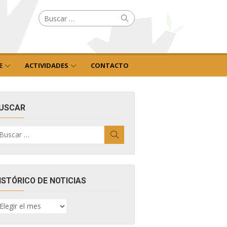
Buscar
Buscar
por:
E
ACTIVIDADES
CONTACTO
USCAR
uscar
Buscar
r:
ISTÓRICO DE NOTICIAS
ISTÓRICO
E
OTICIAS