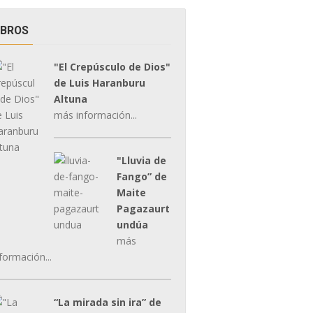
IBROS
"El Crepúsculo de Dios"
de Luis Haranburu
Altuna
más información...
"Lluvia de
Fango” de
Maite
Pagazaurt
undúa
más
formación...
“La mirada sin ira” de