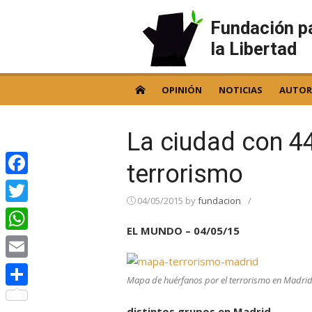
Skip
to
Fundación p
content
la Libertad
OPINIÓN
NOTICIAS
AUTOR
La ciudad con 4
terrorismo
Facebook
04/05/2015
by
fundacion
/
Twitter
EL MUNDO – 04/05/15
WhatsApp
Email
Mapa de huérfanos por el terrorismo en Madri
Compartir
distintos grupos en Madrid.