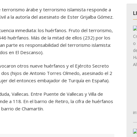
re terrorismo árabe y terrorismo islamista responde a
L
Civil a la autoría del asesinato de Ester Grijalba Gómez.
encia inmediata: los huérfanos. Fruto del terrorismo,
6 huérfanos. Más de la mitad de ellos (232) por los
n parte es responsabilidad del terrorismo islamista:
dos en El Descanso).
vocaron otros nueve huérfanos y el Ejército Secreto
: dos (hijos de Antonio Torres Olmedo, asesinado el 2
 mujer del entonces embajador de Turquía en España).
duda, Vallecas. Entre Puente de Vallecas y Villa de
de a 118. En el barrio de Retiro, la cifra de huérfanos
 barrio de Chamartín.
in