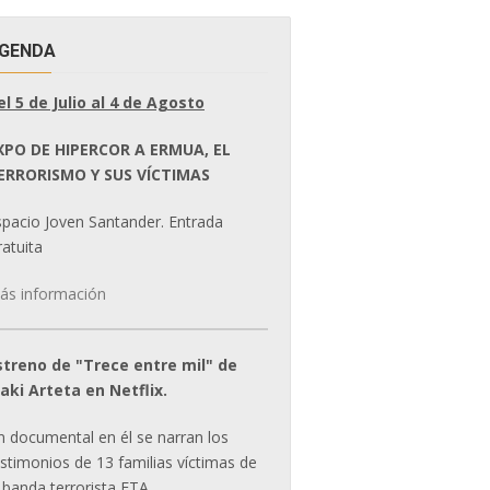
GENDA
el 5 de Julio al 4 de Agosto
XPO DE HIPERCOR A ERMUA, EL
ERRORISMO Y SUS VÍCTIMAS
spacio Joven Santander. Entrada
atuita
ás información
streno de "Trece entre mil" de
ñaki Arteta en Netflix.
n documental en él se narran los
estimonios de 13 familias víctimas de
 banda terrorista ETA.