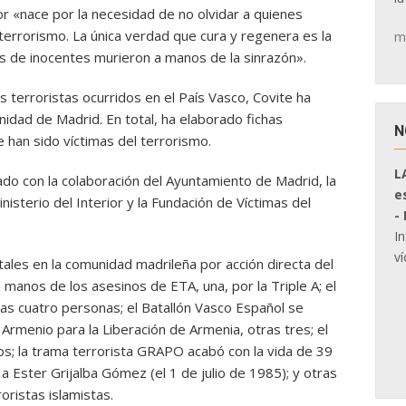
r «nace por la necesidad de no olvidar a quienes
terrorismo. La única verdad que cura y regenera es la
m
os de inocentes murieron a manos de la sinrazón».
terroristas ocurridos en el País Vasco, Covite ha
idad de Madrid. En total, ha elaborado fichas
N
 han sido víctimas del terrorismo.
L
do con la colaboración del Ayuntamiento de Madrid, la
e
nisterio del Interior y la Fundación de Víctimas del
-
I
ví
tales en la comunidad madrileña por acción directa del
 manos de los asesinos de ETA, una, por la Triple A; el
ras cuatro personas; el Batallón Vasco Español se
 Armenio para la Liberación de Armenia, otras tres; el
s; la trama terrorista GRAPO acabó con la vida de 39
a Ester Grijalba Gómez (el 1 de julio de 1985); y otras
ristas islamistas.