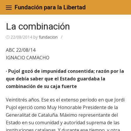
Skip
to
Fundación para la Libertad
content
La combinación
22/08/2014
by
fundacion
/
ABC 22/08/14
IGNACIO CAMACHO
· Pujol gozó de impunidad consentida; razón por la
que debía saber que el Estado guardaba la
combinación de su caja fuerte
Veintitrés años. Ese es el extenso período en que Jordi
Pujol ejerció como Muy Honorable Presidente de la
Generalitat de Cataluña. Máximo representante del
Estado en su comunidad y autoridad suprema de las
instituciones catalanas. Y durante ese tiempo, y otra