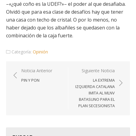
–«¿qué coño es la UDEF?»– el poder al que desafiaba.
Olvidó que para esa clase de desafíos hay que tener
una casa con techo de cristal. O por lo menos, no
haber dejado que los albañiles se quedasen con la
combinación de la caja fuerte.
Categoría:
Opinión
Navegación
Noticia Anterior
Siguiente Noticia
de
PIN Y PON
LA EXTREMA
entradas
IZQUIERDA CATALANA
IMITA AL MLNV
BATASUNO PARA EL
PLAN SECESIONISTA