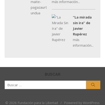
más información...
“La mirada
sin ira” de
Javier
Rupérez
más
información...
BUSCAR
Buscar
Busca
por:
© 2026 Fundación para la Libertad
/
Powered by WordPress