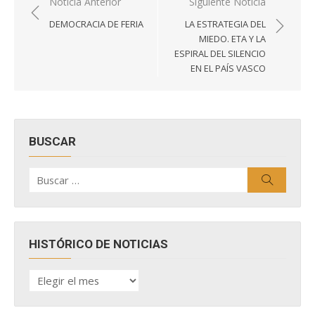
Navegación
Noticia Anterior
Siguiente Noticia
de
DEMOCRACIA DE FERIA
LA ESTRATEGIA DEL
entradas
MIEDO. ETA Y LA
ESPIRAL DEL SILENCIO
EN EL PAÍS VASCO
BUSCAR
Buscar
Buscar
por:
HISTÓRICO DE NOTICIAS
HISTÓRICO
DE
NOTICIAS