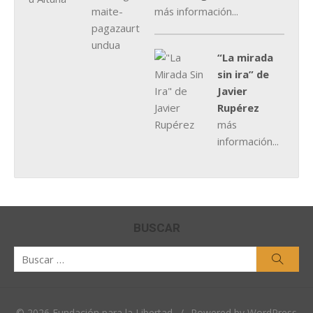
más información...
“La mirada
sin ira” de
Javier
Rupérez
más
información...
BUSCAR
Buscar
Busca
por:
© 2026 Fundación para la Libertad
/
Powered by WordPress