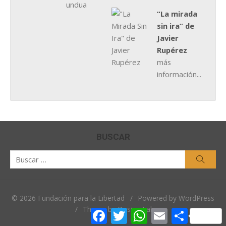
“La mirada
sin ira” de
Javier
Rupérez
más
información...
BUSCAR
Buscar
Busca
por:
© 2026 Fundación para la Libertad
/
Powered by WordPress
/
Theme by Design Lab
Facebook
Twitter
WhatsApp
Email
Comparti