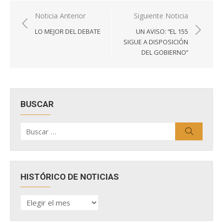
Navegación
Noticia Anterior
Siguiente Noticia
de
LO MEJOR DEL DEBATE
UN AVISO: “EL 155
entradas
SIGUE A DISPOSICIÓN
DEL GOBIERNO”
BUSCAR
Buscar
Buscar
por:
HISTÓRICO DE NOTICIAS
HISTÓRICO
DE
NOTICIAS