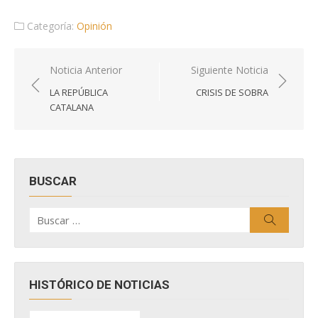
Categoría:
Opinión
Navegación
Noticia Anterior
Siguiente Noticia
de
LA REPÚBLICA
CRISIS DE SOBRA
entradas
CATALANA
BUSCAR
Buscar
Buscar
por:
HISTÓRICO DE NOTICIAS
HISTÓRICO