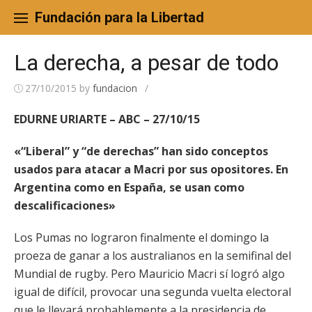
Skip
to
Fundación para la Libertad
content
La derecha, a pesar de todo
27/10/2015
by
fundacion
/
EDURNE URIARTE – ABC – 27/10/15
«“Liberal” y “de derechas” han sido conceptos
usados para atacar a Macri por sus opositores. En
Argentina como en España, se usan como
descalificaciones»
Los Pumas no lograron finalmente el domingo la
proeza de ganar a los australianos en la semifinal del
Mundial de rugby. Pero Mauricio Macri sí logró algo
igual de difícil, provocar una segunda vuelta electoral
que le llevará probablemente a la presidencia de