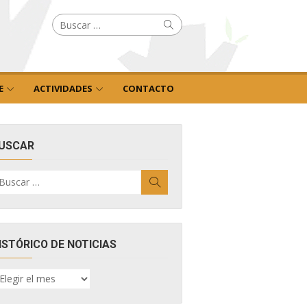
Buscar
Buscar
por:
E
ACTIVIDADES
CONTACTO
USCAR
uscar
Buscar
r:
ISTÓRICO DE NOTICIAS
ISTÓRICO
E
OTICIAS