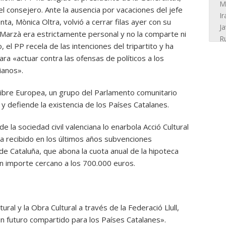
del consejero. Ante la ausencia por vacaciones del jefe
ta, Mònica Oltra, volvió a cerrar filas ayer con su
 Marzà era estrictamente personal y no la comparte ni
 el PP recela de las intenciones del tripartito y ha
ra «actuar contra las ofensas de políticos a los
ianos».
ibre Europea, un grupo del Parlamento comunitario
 defiende la existencia de los Países Catalanes.
de la sociedad civil valenciana lo enarbola Acció Cultural
ha recibido en los últimos años subvenciones
 de Cataluña, que abona la cuota anual de la hipoteca
 un importe cercano a los 700.000 euros.
l y la Obra Cultural a través de la Federació Llull,
un futuro compartido para los Países Catalanes».