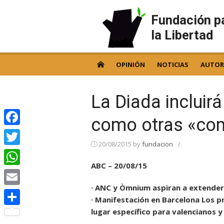
Skip
to
Fundación p
content
la Libertad
OPINIÓN
NOTICIAS
AUTOR
La Diada incluir
como otras «co
Facebook
20/08/2015
by
fundacion
/
Twitter
ABC – 20/08/15
WhatsApp
· ANC y Òmnium aspiran a extender 
Email
· Manifestación en Barcelona Los p
lugar específico para valencianos y
Compartir