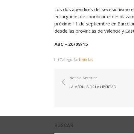
Los dos apéndices del secesionismo en
encargados de coordinar el desplazamie
próximo 11 de septiembre en Barcelon
desde las provincias de Valencia y Cas
ABC – 20/08/15
Categoría:
Noticias
Navegación
Noticia Anterior
de
LA MÉDULA DE LA LIBERTAD
entradas
BUSCAR