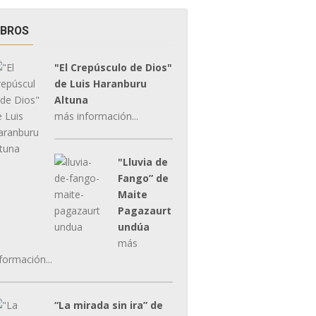
IBROS
"El Crepúsculo de Dios"
de Luis Haranburu
Altuna
más información...
"Lluvia de
Fango” de
Maite
Pagazaurt
undúa
más
formación...
“La mirada sin ira” de