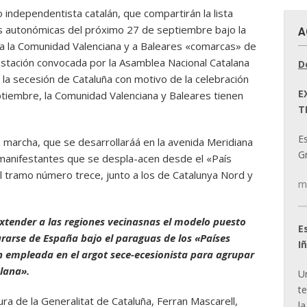
independentista catalán, que compartirán la lista
nes autonómicas del próximo 27 de septiembre bajo la
A
n a la Comunidad Valenciana y a Baleares «comarcas» de
estación convocada por la Asamblea Nacional Catalana
D
la secesión de Cataluña con motivo de la celebración
E
ptiembre, la Comunidad Valenciana y Baleares tienen
T
E
 marcha, que se desarrollaráá en la avenida Meridiana
Gr
s manifestantes que se despla-acen desde el «País
 el tramo número trece, junto a los de Catalunya Nord y
m
xtender a las regiones vecinasnas el modelo puesto
E
arse de España bajo el paraguas de los «Países
I
 empleada en el argot sece-ecesionista para agrupar
alana».
U
t
ura de la Generalitat de Cataluña, Ferran Mascarell,
la