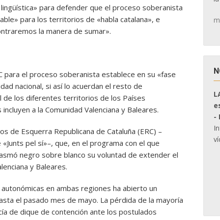
d lingüística» para defender que el proceso soberanista
le» para los territorios de «habla catalana», e
m
contraremos la manera de sumar».
N
NC para el proceso soberanista establece en su «fase
idad nacional, si así lo acuerdan el resto de
L
 de los diferentes territorios de los Países
e
s incluyen a la Comunidad Valenciana y Baleares.
-
I
dos de Esquerra Republicana de Cataluña (ERC) –
ví
 «Junts pel sí»–, que, en el programa con el que
plasmó negro sobre blanco su voluntad de extender el
lenciana y Baleares.
s autonómicas en ambas regiones ha abierto un
asta el pasado mes de mayo. La pérdida de la mayoría
cía de dique de contención ante los postulados