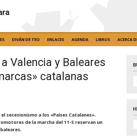
ara
ES
DIVÁN DE TEO
ENLACES
AGENDA
LIBROS
ACERCA D
á a Valencia y Baleares
B
marcas» catalanas
B
po
H
el secesionismo a los «Países Catalanes».
H
romotores de la marcha del 11-S reservan un
D
 baleares.
N