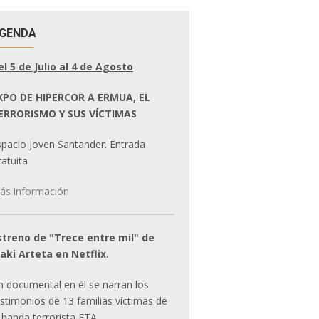
GENDA
el 5 de Julio al 4 de Agosto
XPO DE HIPERCOR A ERMUA, EL
ERRORISMO Y SUS VÍCTIMAS
spacio Joven Santander. Entrada
atuita
ás información
streno de "Trece entre mil" de
ñaki Arteta en Netflix.
n documental en él se narran los
estimonios de 13 familias víctimas de
 banda terrorista ETA.