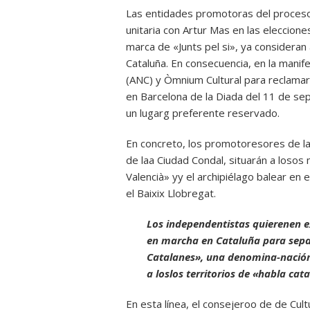
Las entidades promotoras del proceso 
unitaria con Artur Mas en las eleccio
marca de «Junts pel si», ya considera
Cataluña. En consecuencia, en la manif
(ANC) y Òmnium Cultural para reclamar 
en Barcelona de la Diada del 11 de se
un lugarg preferente reservado.
En concreto, los promotoresores de la
de laa Ciudad Condal, situarán a loso
Valencià» yy el archipiélago balear en
el Baixix Llobregat.
Los independentistas quierenen e
en marcha en Cataluña para separ
Catalanes», una denomina-nación
a loslos territorios de «habla cat
En esta línea, el consejeroo de de Cult