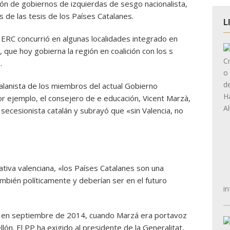
ión de gobiernos de izquierdas de sesgo nacionalista,
s de las tesis de los Países Catalanes.
L
 ERC concurrió en algunas localidades integrado en
que hoy gobierna la región en coalición con los s
.
 talanista de los miembros del actual Gobierno
r ejemplo, el consejero de e educación, Vicent Marzà,
 secesionista catalán y subrayó que «sin Valencia, no
ativa valenciana, «los Países Catalanes son una
ambién políticamente y deberían ser en el futuro
in
s en septiembre de 2014, cuando Marzá era portavoz
ón. El PP ha exigido al presidente de la Generalitat,