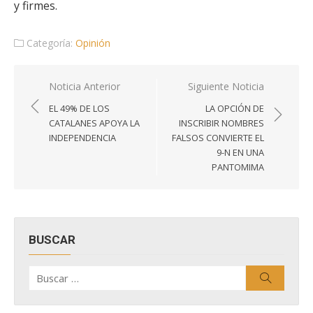
y firmes.
Categoría:
Opinión
Navegación
Noticia Anterior
Siguiente Noticia
de
EL 49% DE LOS
LA OPCIÓN DE
entradas
CATALANES APOYA LA
INSCRIBIR NOMBRES
INDEPENDENCIA
FALSOS CONVIERTE EL
9-N EN UNA
PANTOMIMA
BUSCAR
Buscar
Buscar
por: