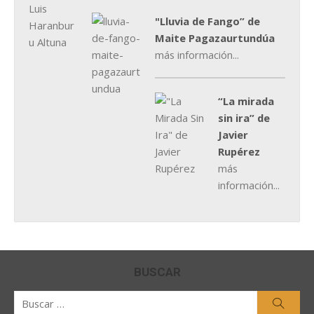
"Lluvia de Fango” de
Maite Pagazaurtundúa
más información...
“La mirada
sin ira” de
Javier
Rupérez
más
información...
BUSCAR
Buscar
Busca
por: