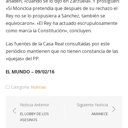
añaden, «cuando se lo dijo en Zarzuela». Y prosiguen:
«Si Moncloa pretendía que después de su rechazo el
Rey no se lo propusiera a Sánchez, también se
equivocaron». «El Rey ha actuado escrupulosamente
como marca la Constitución», concluyen.
Las fuentes de la Casa Real consultadas por este
periódico mantienen que no tienen constancia de las
«quejas» del PP.
EL MUNDO – 09/02/16
Categoría:
Noticias
Navegación
Noticia Anterior
Siguiente Noticia
de
EL LOBBY DE LOS
AMANECE
entradas
ASESINOS