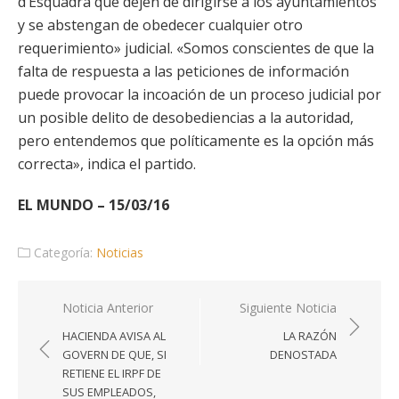
d’Esquadra que dejen de dirigirse a los ayuntamientos
y se abstengan de obedecer cualquier otro
requerimiento» judicial. «Somos conscientes de que la
falta de respuesta a las peticiones de información
puede provocar la incoación de un proceso judicial por
un posible delito de desobediencias a la autoridad,
pero entendemos que políticamente es la opción más
correcta», indica el partido.
EL MUNDO – 15/03/16
Categoría:
Noticias
Navegación
Noticia Anterior
Siguiente Noticia
de
HACIENDA AVISA AL
LA RAZÓN
entradas
GOVERN DE QUE, SI
DENOSTADA
RETIENE EL IRPF DE
SUS EMPLEADOS,