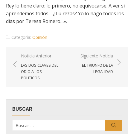
Rey lo tiene claro: lo primero, no equivocarse. A ver si
aprendemos todos… ¿Tú rezas? Yo lo hago todos los
días por Teresa Romero…».
Categoría:
Opinión
Navegación
Noticia Anterior
Siguiente Noticia
de
LAS DOS CLAVES DEL
EL TRIUNFO DE LA
entradas
ODIO A LOS
LEGALIDAD
POLÍTICOS
BUSCAR
Buscar
Buscar
por: