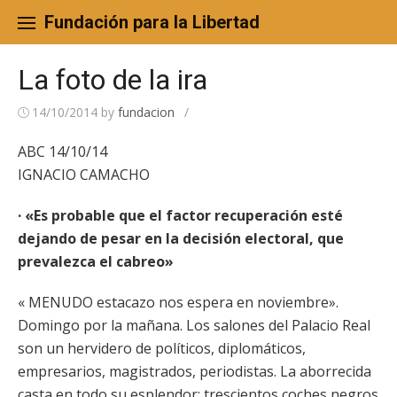
Skip
to
Fundación para la Libertad
content
La foto de la ira
14/10/2014
by
fundacion
/
ABC 14/10/14
IGNACIO CAMACHO
· «Es probable que el factor recuperación esté
dejando de pesar en la decisión electoral, que
prevalezca el cabreo»
« MENUDO estacazo nos espera en noviembre».
Domingo por la mañana. Los salones del Palacio Real
son un hervidero de políticos, diplomáticos,
empresarios, magistrados, periodistas. La aborrecida
casta en todo su esplendor: trescientos coches negros