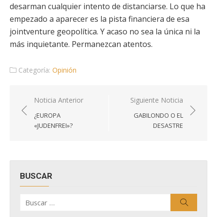
desarman cualquier intento de distanciarse. Lo que ha
empezado a aparecer es la pista financiera de esa
jointventure geopolítica. Y acaso no sea la única ni la
más inquietante. Permanezcan atentos.
Categoría:
Opinión
Navegación
Noticia Anterior
Siguiente Noticia
de
¿EUROPA
GABILONDO O EL
entradas
«JUDENFREI»?
DESASTRE
BUSCAR
Buscar
Buscar
por: