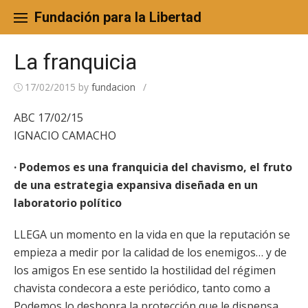
Skip
to
Fundación para la Libertad
content
La franquicia
17/02/2015
by
fundacion
/
ABC 17/02/15
IGNACIO CAMACHO
· Podemos es una franquicia del chavismo, el fruto
de una estrategia expansiva diseñada en un
laboratorio político
LLEGA un momento en la vida en que la reputación se
empieza a medir por la calidad de los enemigos… y de
los amigos En ese sentido la hostilidad del régimen
chavista condecora a este periódico, tanto como a
Podemos lo deshonra la protección que le dispensa