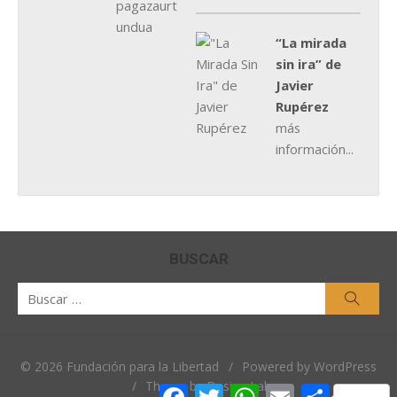
“La mirada
sin ira” de
Javier
Rupérez
más
información...
BUSCAR
Buscar
Busca
por:
© 2026 Fundación para la Libertad
/
Powered by WordPress
/
Theme by Design Lab
Facebook
Twitter
WhatsApp
Email
Comparti