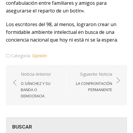
confabulación entre familiares y amigos para
asegurarse el reparto de un botín».
Los escritores del 98, al menos, lograron crear un
formidable ambiente intelectual en busca de una
conciencia nacional que hoy ni está ni se la espera.
Categoría:
Opinión
Navegación
Noticia Anterior
Siguiente Noticia
de
O SÁNCHEZ Y SU
LA CONFRONTACIÓN
entradas
BANDA O
PERMANENTE
DEMOCRACIA
BUSCAR