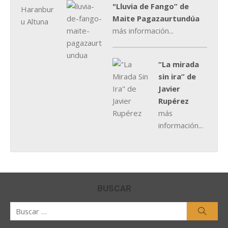
"Lluvia de Fango” de
Maite Pagazaurtundúa
más información...
“La mirada
sin ira” de
Javier
Rupérez
más
información...
BUSCAR
Buscar
Busca
por: