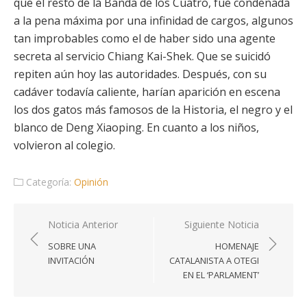
que el resto de la Banda de los Cuatro, fue condenada
a la pena máxima por una infinidad de cargos, algunos
tan improbables como el de haber sido una agente
secreta al servicio Chiang Kai-Shek. Que se suicidó
repiten aún hoy las autoridades. Después, con su
cadáver todavía caliente, harían aparición en escena
los dos gatos más famosos de la Historia, el negro y el
blanco de Deng Xiaoping. En cuanto a los niños,
volvieron al colegio.
Categoría:
Opinión
Navegación
Noticia Anterior
Siguiente Noticia
de
SOBRE UNA
HOMENAJE
entradas
INVITACIÓN
CATALANISTA A OTEGI
EN EL ‘PARLAMENT’