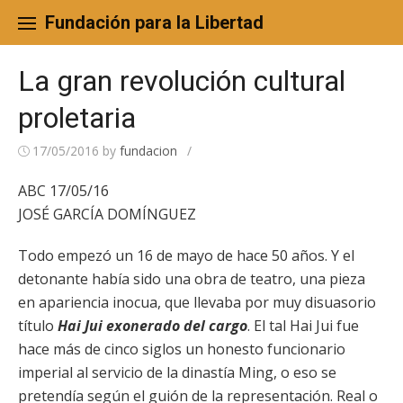
Skip
to
Fundación para la Libertad
content
La gran revolución cultural
proletaria
17/05/2016
by
fundacion
/
ABC 17/05/16
JOSÉ GARCÍA DOMÍNGUEZ
Todo empezó un 16 de mayo de hace 50 años. Y el
detonante había sido una obra de teatro, una pieza
en apariencia inocua, que llevaba por muy disuasorio
título
Hai Jui exonerado del cargo
. El tal Hai Jui fue
hace más de cinco siglos un honesto funcionario
imperial al servicio de la dinastía Ming, o eso se
pretendía según el guión de la representación. Real o