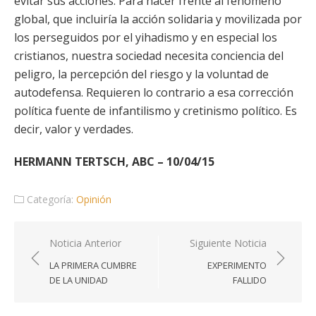
evitar sus acciones. Para hacer frente al fenómeno
global, que incluiría la acción solidaria y movilizada por
los perseguidos por el yihadismo y en especial los
cristianos, nuestra sociedad necesita conciencia del
peligro, la percepción del riesgo y la voluntad de
autodefensa. Requieren lo contrario a esa corrección
política fuente de infantilismo y cretinismo político. Es
decir, valor y verdades.
HERMANN TERTSCH, ABC – 10/04/15
Categoría:
Opinión
Navegación
Noticia Anterior
Siguiente Noticia
de
LA PRIMERA CUMBRE
EXPERIMENTO
entradas
DE LA UNIDAD
FALLIDO