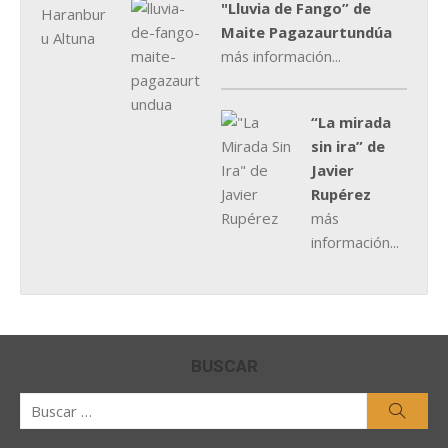
"Lluvia de Fango” de
Maite Pagazaurtundúa
más información...
“La mirada
sin ira” de
Javier
Rupérez
más
información...
BUSCAR
Buscar
Busca
por: