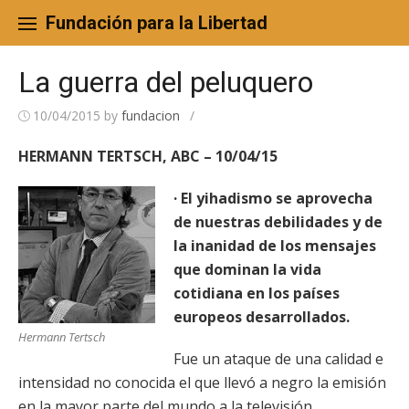
Skip
to
Fundación para la Libertad
content
La guerra del peluquero
10/04/2015
by
fundacion
/
HERMANN TERTSCH, ABC – 10/04/15
· El yihadismo se aprovecha
de nuestras debilidades y de
la inanidad de los mensajes
que dominan la vida
cotidiana en los países
europeos desarrollados.
Hermann Tertsch
Fue un ataque de una calidad e
intensidad no conocida el que llevó a negro la emisión
en la mayor parte del mundo a la televisión