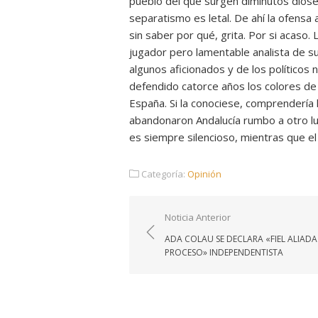
pueblo del que surgen diminutos dios
separatismo es letal. De ahí la ofensa
sin saber por qué, grita. Por si acaso.
jugador pero lamentable analista de s
algunos aficionados y de los políticos 
defendido catorce años los colores de 
España. Si la conociese, comprendería 
abandonaron Andalucía rumbo a otro lu
es siempre silencioso, mientras que el
Categoría:
Opinión
Navegación
Noticia Anterior
de
ADA COLAU SE DECLARA «FIEL ALIADA
entradas
PROCESO» INDEPENDENTISTA