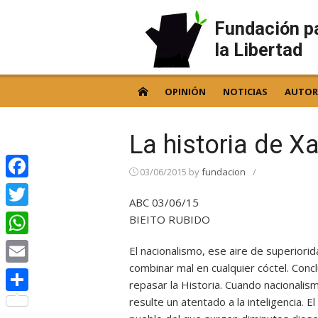
Skip
to
Fundación p
content
la Libertad
OPINIÓN
NOTICIAS
AUTOR
La historia de X
03/06/2015
by
fundacion
/
Facebook
ABC 03/06/15
Twitter
BIEITO RUBIDO
WhatsApp
El nacionalismo, ese aire de superiorid
combinar mal en cualquier cóctel. Con
Email
repasar la Historia. Cuando nacionalis
resulte un atentado a la inteligencia. E
Compartir