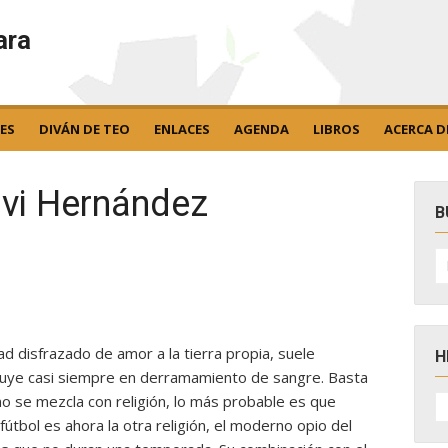
ara
ES
DIVÁN DE TEO
ENLACES
AGENDA
LIBROS
ACERCA D
avi Hernández
B
B
po
ad disfrazado de amor a la tierra propia, suele
H
cluye casi siempre en derramamiento de sangre. Basta
H
mo se mezcla con religión, lo más probable es que
D
l fútbol es ahora la otra religión, el moderno opio del
N