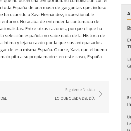
es que no duran una temporada. Su combinación con el
 a toda España de una masa de gargantas que, incluso
A
 Le ha ocurrido a Xavi Hernández, incuestionable
u entorno. No acaba de entender la contumacia de
D
nacionalistas. Entre otras razones, porque el que ha
la selección española no sabe nada de la Historia de
E
la íntima y lejana razón por la que sus antepasados
T
gar de esa misma España. Ocurre, Xavi, que el bueno
 malo pita a su propia madre; en este caso, España.
E
Gr
m
Siguiente Noticia
E
 DEL
LO QUE QUEDA DEL DÍA
I
U
t
la