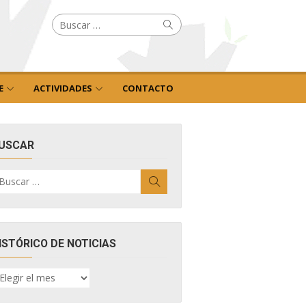
Buscar
Buscar
por:
E
ACTIVIDADES
CONTACTO
USCAR
uscar
Buscar
r:
ISTÓRICO DE NOTICIAS
ISTÓRICO
E
OTICIAS