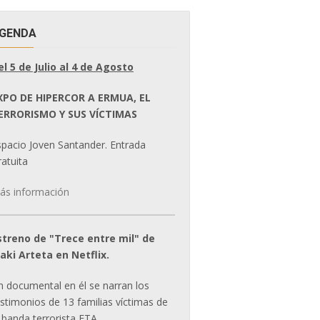
GENDA
el 5 de Julio al 4 de Agosto
XPO DE HIPERCOR A ERMUA, EL
ERRORISMO Y SUS VÍCTIMAS
spacio Joven Santander. Entrada
atuita
ás información
streno de "Trece entre mil" de
ñaki Arteta en Netflix.
n documental en él se narran los
estimonios de 13 familias víctimas de
 banda terrorista ETA.