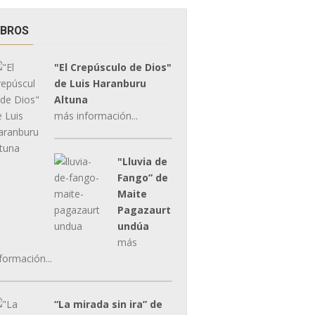
IBROS
"El Crepúsculo de Dios"
de Luis Haranburu
Altuna
más información...
"Lluvia de
Fango” de
Maite
Pagazaurt
undúa
más
formación...
“La mirada sin ira” de