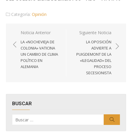
Categoría:
Opinión
Navegación
Noticia Anterior
Siguiente Noticia
de
LA «NOCHEVIEJA DE
LA OPOSICIÓN
entradas
COLONIA» VATICINA
ADVIERTE A
UN CAMBIO DE CLIMA
PUIGDEMONT DE LA
POLÍTICO EN
«ILEGALIDAD» DEL
ALEMANIA
PROCESO
SECESIONISTA
BUSCAR
Buscar
Buscar
por: