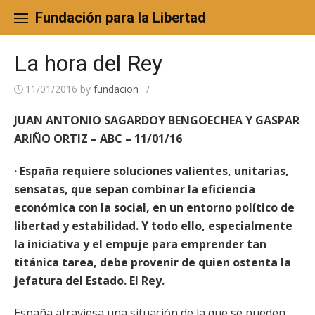
Skip
to
Fundación para la Libertad
content
La hora del Rey
11/01/2016
by
fundacion
/
JUAN ANTONIO SAGARDOY BENGOECHEA Y GASPAR
ARIÑO ORTIZ – ABC – 11/01/16
· España requiere soluciones valientes, unitarias,
sensatas, que sepan combinar la eficiencia
económica con la social, en un entorno político de
libertad y estabilidad. Y todo ello, especialmente
la iniciativa y el empuje para emprender tan
titánica tarea, debe provenir de quien ostenta la
jefatura del Estado. El Rey.
España atraviesa una situación de la que se pueden