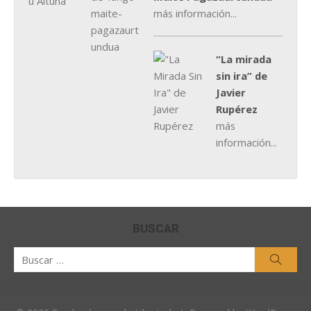
más información...
“La mirada
sin ira” de
Javier
Rupérez
más
información...
BUSCAR
Buscar
Busca
por: