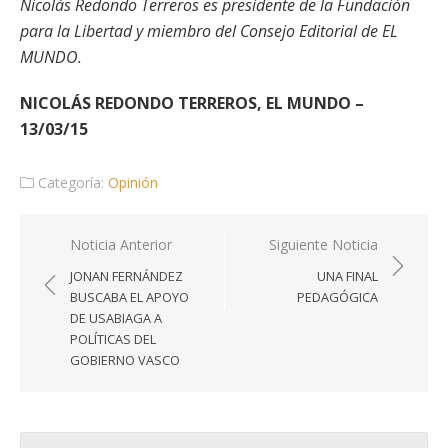
Nicolás Redondo Terreros es presidente de la Fundación
para la Libertad y miembro del Consejo Editorial de EL
MUNDO.
NICOLÁS REDONDO TERREROS, EL MUNDO –
13/03/15
Categoría:
Opinión
Navegación
Noticia Anterior
Siguiente Noticia
de
JONAN FERNÁNDEZ
UNA FINAL
entradas
BUSCABA EL APOYO
PEDAGÓGICA
DE USABIAGA A
POLÍTICAS DEL
GOBIERNO VASCO