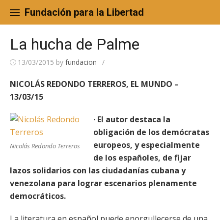
Skip
to
Fundación para la Libertad
content
La hucha de Palme
13/03/2015
by
fundacion
/
NICOLÁS REDONDO TERREROS, EL MUNDO –
13/03/15
· El autor destaca la
obligación de los demócratas
europeos, y especialmente
Nicolás Redondo Terreros
de los españoles, de fijar
lazos solidarios con las ciudadanías cubana y
venezolana para lograr escenarios plenamente
democráticos.
La literatura en español puede enorgullecerse de una