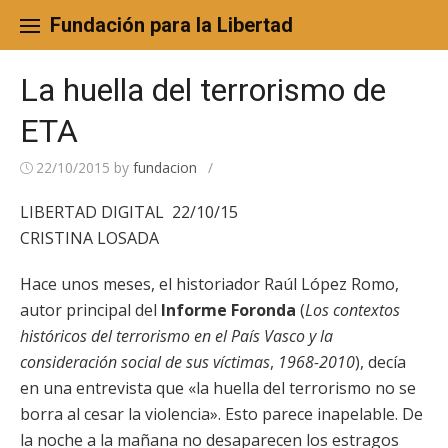
Skip
to
Fundación para la Libertad
content
La huella del terrorismo de
ETA
22/10/2015
by
fundacion
/
LIBERTAD DIGITAL 22/10/15
CRISTINA LOSADA
Hace unos meses, el historiador Raúl López Romo,
autor principal del
Informe Foronda
(
Los contextos
históricos del terrorismo en el País Vasco y la
consideración social de sus víctimas
,
1968-2010
), decía
en una entrevista que «la huella del terrorismo no se
borra al cesar la violencia». Esto parece inapelable. De
la noche a la mañana no desaparecen los estragos