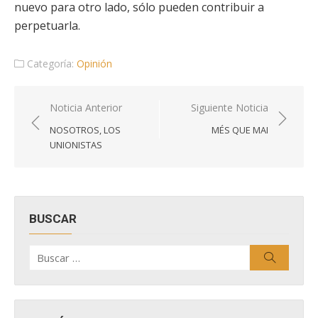
nuevo para otro lado, sólo pueden contribuir a
perpetuarla.
Categoría:
Opinión
Navegación
Noticia Anterior
Siguiente Noticia
de
NOSOTROS, LOS
MÉS QUE MAI
entradas
UNIONISTAS
BUSCAR
Buscar
Buscar
por: