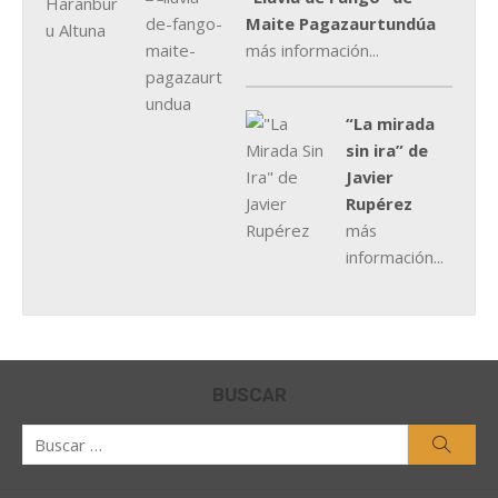
Maite Pagazaurtundúa
más información...
“La mirada
sin ira” de
Javier
Rupérez
más
información...
BUSCAR
Buscar
Busca
por: