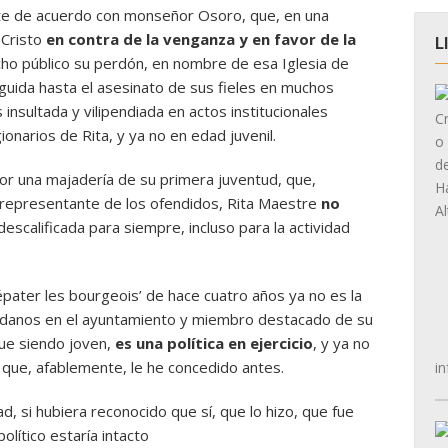
 de acuerdo con monseñor Osoro, que, en una
 Cristo
en contra de la venganza y en favor de la
L
echo público su perdón, en nombre de esa Iglesia de
eguida hasta el asesinato de sus fieles en muchos
insultada y vilipendiada en actos institucionales
onarios de Rita, y ya no en edad juvenil.
or una majadería de su primera juventud, que,
representante de los ofendidos, Rita Maestre
no
escalificada para siempre, incluso para la actividad
‘épater les bourgeois’ de hace cuatro años ya no es la
dadanos en el ayuntamiento y miembro destacado de su
ue siendo joven,
es una política en ejercicio
, y ya no
 que, afablemente, le he concedido antes.
in
ad, si hubiera reconocido que sí, que lo hizo, que fue
olítico estaría intacto