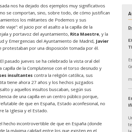
ada nos ha dejado dos ejemplos muy significativos
mo se comportan, sino, sobre todo, de cómo justifican
A
amientos los militantes de Podemos y sus
viaje”: el juicio por el asalto a la capilla de la
D
ejala y portavoz del ayuntamiento,
Rita Maestre
, y la
E
alud y Emergencias del Ayuntamiento de Madrid,
Javier
T
e protestaban por una disposición tomada por él.
E
l pasado jueves se ha celebrado la vista oral del
Gr
na capilla de la Complutense con el torso desnudo y
ses insultantes
contra la religión católica, sus
m
 Rita tiene ahora 27 años y los hechos juzgados
asalto y aquellos insultos buscaban, según sus
tencia de una capilla en un centro público porque,
E
irrefutable de que en España, Estado aconfesional, no
I
 la Iglesia y el Estado.
U
el hecho incontrovertible de que en España (donde
t
e la máxima calidad entre los que existen en el
la