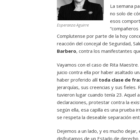
La semana pas
no solo de có
esos comport
Esperanza Aguirre
“compañeros de 
Complutense por parte de la hoy conc
reacción del concejal de Seguridad, S
Barbero
, contra los manifestantes qu
Vayamos con el caso de Rita Maestre. E
juicio contra ella por haber asaltado u
haber proferido allí
toda clase de fra
jerarquías, sus creencias y sus fieles.
tuvieron lugar cuando tenía 23. Aquel 
declaraciones, protestar contra la exis
según ella, esa capilla es una prueba 
se respeta la deseable separación entre
Dejemos a un lado, y es mucho dejar, 
disfrutamos de un Estado de derecho d