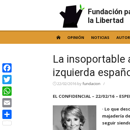
Skip
to
Fundación p
content
la Libertad
OPINIÓN
NOTICIAS
AUTOR
La insoportable 
izquierda españ
Facebook
22/02/2016
by
fundacion
/
Twitter
EL CONFIDENCIAL – 22/02/16 – ESP
WhatsApp
· Lo que desc
Email
majadería de
seguir siend
Compartir