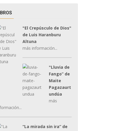
IBROS
"El Crepúsculo de Dios"
de Luis Haranburu
Altuna
más información...
"Lluvia de
Fango” de
Maite
Pagazaurt
undúa
más
formación...
“La mirada sin ira” de