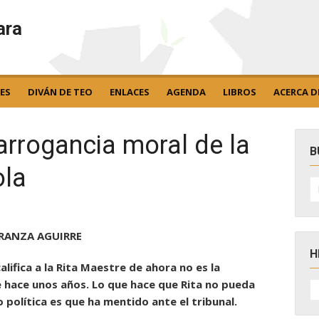
ara
ES
DIVÁN DE TEO
ENLACES
AGENDA
LIBROS
ACERCA D
arrogancia moral de la
B
ola
B
po
ERANZA AGUIRRE
H
alifica a la Rita Maestre de ahora no es la
H
 hace unos años. Lo que hace que Rita no pueda
D
o política es que ha mentido ante el tribunal.
N