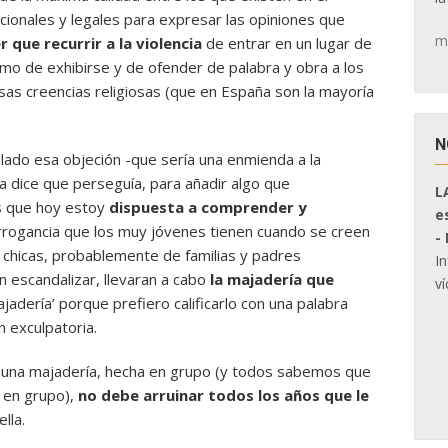
cionales y legales para expresar las opiniones que
m
r que recurrir a la violencia
de entrar en un lugar de
nimo de exhibirse y de ofender de palabra y obra a los
esas creencias religiosas (que en España son la mayoría
N
lado esa objeción -que sería una enmienda a la
ta dice que perseguía, para añadir algo que
L
es que hoy estoy
dispuesta a comprender y
e
rrogancia que los muy jóvenes tienen cuando se creen
-
 chicas, probablemente de familias y padres
I
n escandalizar, llevaran a cabo
la majadería que
ví
majadería’ porque prefiero calificarlo con una palabra
 exculpatoria.
 una majadería, hecha en grupo (y todos sabemos que
r en grupo),
no debe arruinar todos los años que le
lla.