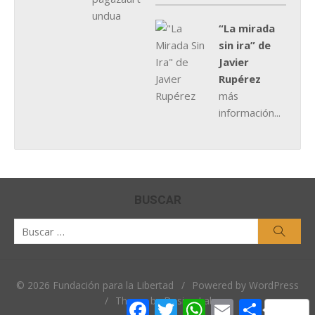
“La mirada
sin ira” de
Javier
Rupérez
más
información...
BUSCAR
Buscar
Busca
por:
© 2026 Fundación para la Libertad
/
Powered by WordPress
/
Theme by Design Lab
Facebook
Twitter
WhatsApp
Email
Comparti