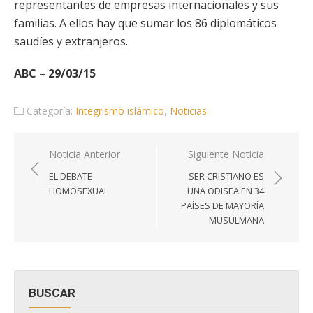
representantes de empresas internacionales y sus
familias. A ellos hay que sumar los 86 diplomáticos
saudíes y extranjeros.
ABC – 29/03/15
Categoría:
Integrismo islámico
,
Noticias
Navegación
Noticia Anterior
Siguiente Noticia
de
EL DEBATE
SER CRISTIANO ES
entradas
HOMOSEXUAL
UNA ODISEA EN 34
PAÍSES DE MAYORÍA
MUSULMANA
BUSCAR