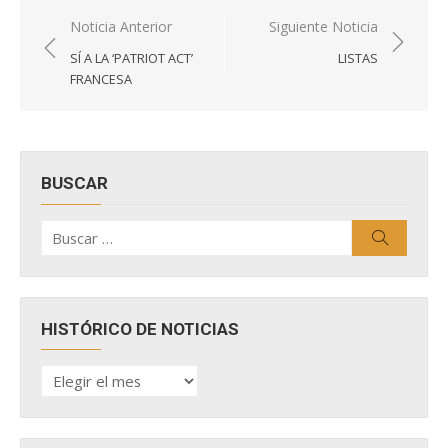
Navegación
Noticia Anterior
Siguiente Noticia
de
SÍ A LA ‘PATRIOT ACT’
LISTAS
entradas
FRANCESA
BUSCAR
Buscar
Buscar
por:
HISTÓRICO DE NOTICIAS
HISTÓRICO
DE
NOTICIAS