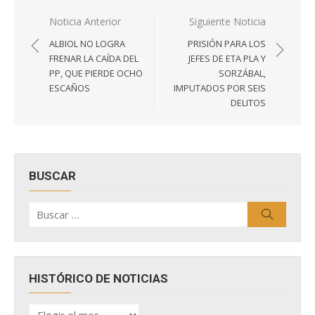
Navegación
Noticia Anterior
Siguiente Noticia
de
ALBIOL NO LOGRA
PRISIÓN PARA LOS
entradas
FRENAR LA CAÍDA DEL
JEFES DE ETA PLA Y
PP, QUE PIERDE OCHO
SORZÁBAL,
ESCAÑOS
IMPUTADOS POR SEIS
DELITOS
BUSCAR
Buscar
Buscar
por:
HISTÓRICO DE NOTICIAS
HISTÓRICO