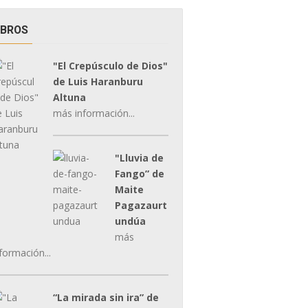
IBROS
"El Crepúsculo de Dios"
de Luis Haranburu
Altuna
más información...
"Lluvia de
Fango” de
Maite
Pagazaurt
undúa
más
formación...
“La mirada sin ira” de