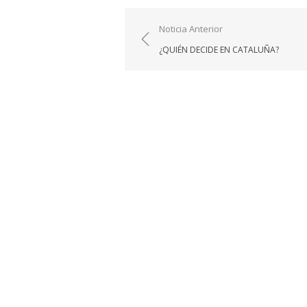
Navegación
Noticia Anterior
de
¿QUIÉN DECIDE EN CATALUÑA?
entradas