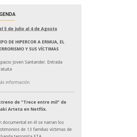
GENDA
el 5 de Julio al 4 de Agosto
XPO DE HIPERCOR A ERMUA, EL
ERRORISMO Y SUS VÍCTIMAS
spacio Joven Santander. Entrada
atuita
ás información
streno de "Trece entre mil" de
ñaki Arteta en Netflix.
n documental en él se narran los
estimonios de 13 familias víctimas de
 banda terrorista ETA.