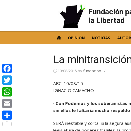
Skip
to
Fundación p
content
la Libertad
OPINIÓN
NOTICIAS
AUTOR
La minitransició
10/08/2015
by
fundacion
/
Facebook
ABC 10/08/15
Twitter
IGNACIO CAMACHO
WhatsApp
· Con Podemos y los soberanistas n
sin ellos le faltaría mucho respaldo
Email
SERÁ inestable y corta. Si la segura 
Compartir
legislatura de poderes frágiles, la pro