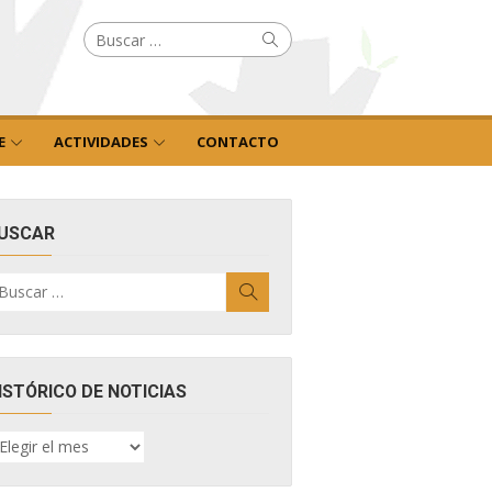
Buscar
Buscar
por:
E
ACTIVIDADES
CONTACTO
USCAR
uscar
Buscar
r:
ISTÓRICO DE NOTICIAS
ISTÓRICO
E
OTICIAS