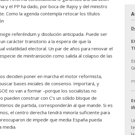
ma y el PP ha dado, por boca de Rajoy y del ministro
ate. Como la agenda contempla retocar los títulos
A
ón
D
 exige referéndum y disolución anticipada. Puede ser
E
un carácter transitorio a la espera de que la
T
al volatilidad electoral. Un par de años para renovar el
specie de minitransición como salida al colapso de las
E
Gr
nos deciden poner en marcha el motor reformista,
m
 buscar bases iniciales de consenso. Importará, y
SOE no van a formar –porque los socialistas no
o pueden construir con C’s un sólido bloque de
E
 criterios de partida, corresponderán al que mande. Si es
I
emos, el centro derecha tendrá minoría suficiente para
se preocuparon de impedir que media España pueda
U
a media.
t
la