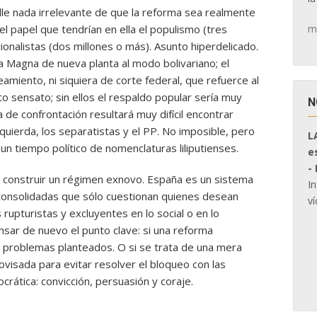
alle nada irrelevante de que la reforma sea realmente
m
el papel que tendrían en ella el populismo (tres
ionalistas (dos millones o más). Asunto hiperdelicado.
 Magna de nueva planta al modo bolivariano; el
miento, ni siquiera de corte federal, que refuerce al
to sensato; sin ellos el respaldo popular sería muy
N
ma de confrontación resultará muy difícil encontrar
uierda, los separatistas y el PP. No imposible, pero
L
un tiempo político de nomenclaturas liliputienses.
e
-
 construir un régimen exnovo. España es un sistema
I
 consolidadas que sólo cuestionan quienes desean
ví
 rupturistas y excluyentes en lo social o en lo
nsar de nuevo el punto clave: si una reforma
los problemas planteados. O si se trata de una mera
ovisada para evitar resolver el bloqueo con las
crática: convicción, persuasión y coraje.