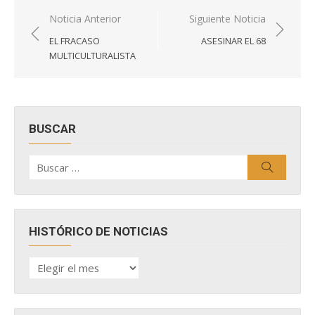
Navegación
Noticia Anterior
Siguiente Noticia
de
EL FRACASO
ASESINAR EL 68
entradas
MULTICULTURALISTA
BUSCAR
Buscar
Buscar
por:
HISTÓRICO DE NOTICIAS
HISTÓRICO
DE
NOTICIAS