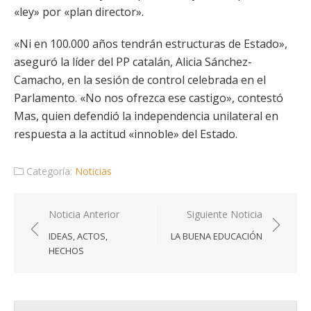
«ley» por «plan director».
«Ni en 100.000 años tendrán estructuras de Estado»,
aseguró la líder del PP catalán, Alicia Sánchez-
Camacho, en la sesión de control celebrada en el
Parlamento. «No nos ofrezca ese castigo», contestó
Mas, quien defendió la independencia unilateral en
respuesta a la actitud «innoble» del Estado.
Categoría:
Noticias
Navegación
Noticia Anterior
Siguiente Noticia
de
IDEAS, ACTOS,
LA BUENA EDUCACIÓN
entradas
HECHOS