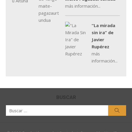
más información...
“La mirada
sin ira” de
Javier
Rupérez
más
información...
BUSCAR
Buscar
Busca
por: