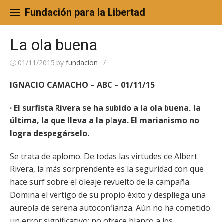
Skip
to
Fundación para la Libertad
content
La ola buena
01/11/2015
by
fundacion
/
IGNACIO CAMACHO – ABC – 01/11/15
· El surfista Rivera se ha subido a la ola buena, la
última, la que lleva a la playa. El marianismo no
logra despegárselo.
Se trata de aplomo. De todas las virtudes de Albert
Rivera, la más sorprendente es la seguridad con que
hace surf sobre el oleaje revuelto de la campaña.
Domina el vértigo de su propio éxito y despliega una
aureola de serena autoconfianza. Aún no ha cometido
un error significativo; no ofrece blanco a los