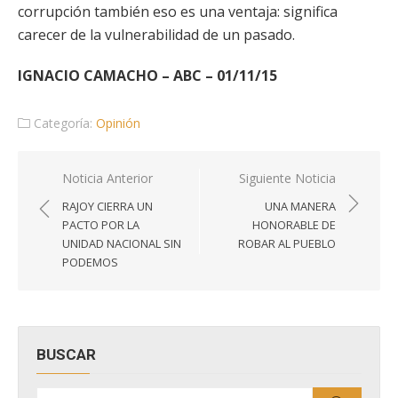
corrupción también eso es una ventaja: significa
carecer de la vulnerabilidad de un pasado.
IGNACIO CAMACHO – ABC – 01/11/15
Categoría:
Opinión
Navegación
Noticia Anterior
Siguiente Noticia
de
RAJOY CIERRA UN
UNA MANERA
entradas
PACTO POR LA
HONORABLE DE
UNIDAD NACIONAL SIN
ROBAR AL PUEBLO
PODEMOS
BUSCAR
Buscar