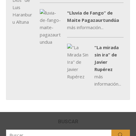
"Lluvia de Fango” de
Maite Pagazaurtundúa
más información...
“La mirada
sin ira” de
Javier
Rupérez
más
información...
BUSCAR
Buscar
Busca