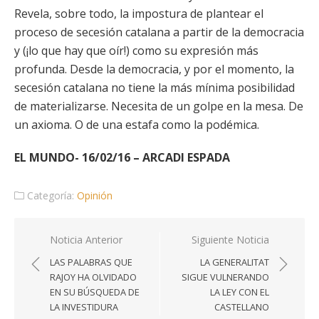
Revela, sobre todo, la impostura de plantear el
proceso de secesión catalana a partir de la democracia
y (¡lo que hay que oír!) como su expresión más
profunda. Desde la democracia, y por el momento, la
secesión catalana no tiene la más mínima posibilidad
de materializarse. Necesita de un golpe en la mesa. De
un axioma. O de una estafa como la podémica.
EL MUNDO- 16/02/16 – ARCADI ESPADA
Categoría:
Opinión
Navegación
Noticia Anterior
Siguiente Noticia
de
LAS PALABRAS QUE
LA GENERALITAT
entradas
RAJOY HA OLVIDADO
SIGUE VULNERANDO
EN SU BÚSQUEDA DE
LA LEY CON EL
LA INVESTIDURA
CASTELLANO