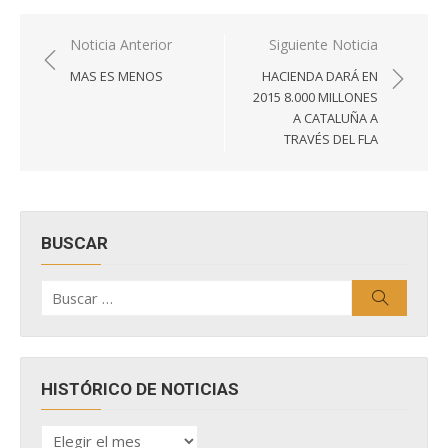
Navegación
Noticia Anterior
Siguiente Noticia
de
MAS ES MENOS
HACIENDA DARÁ EN
entradas
2015 8.000 MILLONES
A CATALUÑA A
TRAVÉS DEL FLA
BUSCAR
Buscar
Buscar
por:
HISTÓRICO DE NOTICIAS
HISTÓRICO
DE