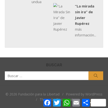
“La mirada
sin ira” de
Javier
Rupérez
más
información...
BUSCAR
Buscar
Busca
por:
© 2026 Fundación para la Libertad
/
Powered by WordPress
/
Theme by Design Lab
Facebook
Twitter
WhatsApp
Email
Comparti