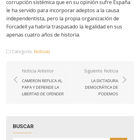
corrupción sistémica que en su opinión sufre España
le ha servido para incorporar adeptos a la causa
independentista, pero la propia organización de
Forcadell ya habría traspasado la legalidad en sus
apenas cuatro años de historia.
Categoría:
Noticias
Navegación
Noticia Anterior
Siguiente Noticia
de
CAMERON REPLICA AL
LA DICTADURA
entradas
PAPA Y DEFIENDE LA
DEMOCRÁTICA DE
LIBERTAD DE OFENDER
PODEMOS
BUSCAR
Buscar