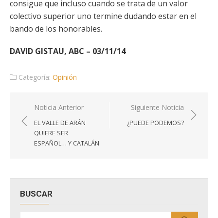
consigue que incluso cuando se trata de un valor
colectivo superior uno termine dudando estar en el
bando de los honorables.
DAVID GISTAU, ABC – 03/11/14
Categoría:
Opinión
Navegación
Noticia Anterior
Siguiente Noticia
de
EL VALLE DE ARÁN
¿PUEDE PODEMOS?
entradas
QUIERE SER
ESPAÑOL… Y CATALÁN
BUSCAR
Buscar