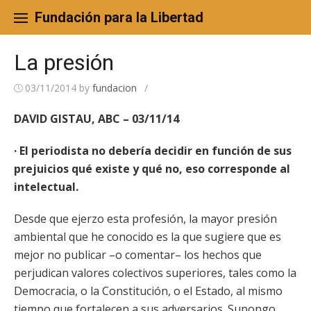
Skip
to
Fundación para la Libertad
content
La presión
03/11/2014
by
fundacion
/
DAVID GISTAU, ABC – 03/11/14
· El periodista no debería decidir en función de sus
prejuicios qué existe y qué no, eso corresponde al
intelectual.
Desde que ejerzo esta profesión, la mayor presión
ambiental que he conocido es la que sugiere que es
mejor no publicar –o comentar– los hechos que
perjudican valores colectivos superiores, tales como la
Democracia, o la Constitución, o el Estado, al mismo
tiempo que fortalecen a sus adversarios. Supongo