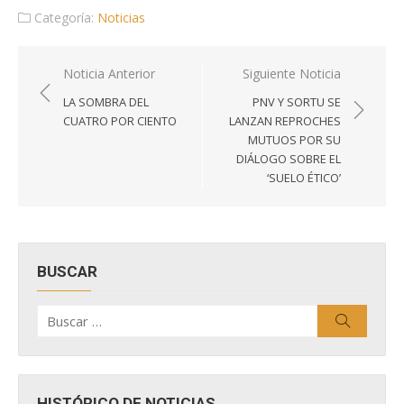
Categoría:
Noticias
Navegación
Noticia Anterior
Siguiente Noticia
de
LA SOMBRA DEL
PNV Y SORTU SE
entradas
CUATRO POR CIENTO
LANZAN REPROCHES
MUTUOS POR SU
DIÁLOGO SOBRE EL
‘SUELO ÉTICO’
BUSCAR
Buscar
Buscar
por:
HISTÓRICO DE NOTICIAS