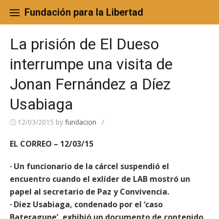
Skip
to
Fundación para la Libertad
content
La prisión de El Dueso
interrumpe una visita de
Jonan Fernández a Díez
Usabiaga
12/03/2015
by
fundacion
/
EL CORREO – 12/03/15
· Un funcionario de la cárcel suspendió el
encuentro cuando el exlíder de LAB mostró un
papel al secretario de Paz y Convivencia.
· Díez Usabiaga, condenado por el ‘caso
Bateragune’, exhibió un documento de contenido