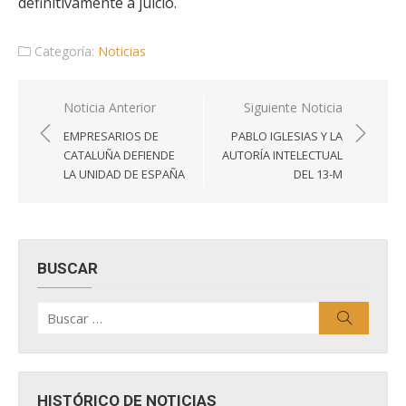
definitivamente a juicio.
Categoría:
Noticias
Navegación
Noticia Anterior
Siguiente Noticia
de
EMPRESARIOS DE
PABLO IGLESIAS Y LA
entradas
CATALUÑA DEFIENDE
AUTORÍA INTELECTUAL
LA UNIDAD DE ESPAÑA
DEL 13-M
BUSCAR
Buscar
Buscar
por:
HISTÓRICO DE NOTICIAS