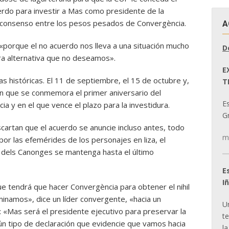
erdo para investir a Mas como presidente de la
el consenso entre los pesos pesados de Convergència.
A
«porque el no acuerdo nos lleva a una situación mucho
D
tra alternativa que no deseamos».
E
has históricas. El 11 de septiembre, el 15 de octubre y,
T
en que se conmemora el primer aniversario del
E
a y en el que vence el plazo para la investidura.
Gr
cartan que el acuerdo se anuncie incluso antes, todo
m
or las efemérides de los personajes en liza, el
 dels Canonges se mantenga hasta el último
E
I
ue tendrá que hacer Convergència para obtener el nihil
inamos», dice un líder convergente, «hacia un
U
: «Mas será el presidente ejecutivo para preservar la
t
ún tipo de declaración que evidencie que vamos hacia
la