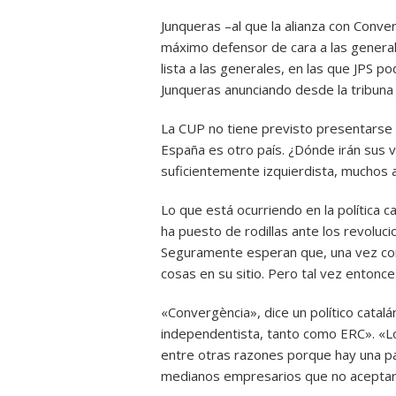
Junqueras –al que la alianza con Conve
máximo defensor de cara a las generale
lista a las generales, en las que JPS 
Junqueras anunciando desde la tribuna
La CUP no tiene previsto presentarse a 
España es otro país. ¿Dónde irán sus 
suficientemente izquierdista, muchos a
Lo que está ocurriendo en la política 
ha puesto de rodillas ante los revoluci
Seguramente esperan que, una vez con
cosas en su sitio. Pero tal vez entonc
«Convergència», dice un político catalá
independentista, tanto como ERC». «Lo
entre otras razones porque hay una p
medianos empresarios que no aceptaría