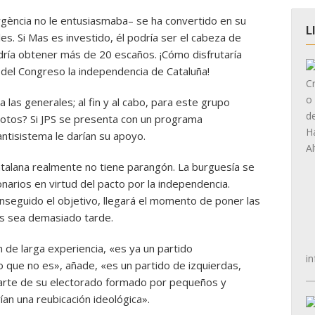
rgència no le entusiasmaba– se ha convertido en su
L
s. Si Mas es investido, él podría ser el cabeza de
podría obtener más de 20 escaños. ¡Cómo disfrutaría
 del Congreso la independencia de Cataluña!
las generales; al fin y al cabo, para este grupo
votos? Si JPS se presenta con un programa
ntisistema le darían su apoyo.
catalana realmente no tiene parangón. La burguesía se
onarios en virtud del pacto por la independencia.
seguido el objetivo, llegará el momento de poner las
es sea demasiado tarde.
n de larga experiencia, «es ya un partido
in
 que no es», añade, «es un partido de izquierdas,
arte de su electorado formado por pequeños y
n una reubicación ideológica».