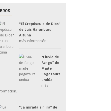
IBROS
"El Crepúsculo de Dios"
de Luis Haranburu
Altuna
más información...
"Lluvia de
Fango” de
Maite
Pagazaurt
undúa
más
formación...
“La mirada sin ira” de