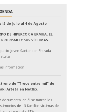
GENDA
el 5 de Julio al 4 de Agosto
XPO DE HIPERCOR A ERMUA, EL
ERRORISMO Y SUS VÍCTIMAS
spacio Joven Santander. Entrada
atuita
ás información
streno de "Trece entre mil" de
ñaki Arteta en Netflix.
n documental en él se narran los
estimonios de 13 familias víctimas de
 banda terrorista ETA.