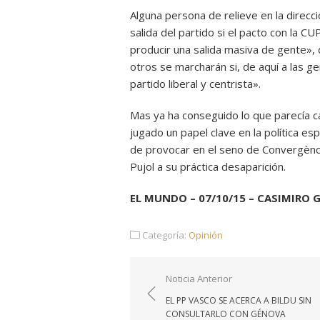
Alguna persona de relieve en la direcc
salida del partido si el pacto con la 
producir una salida masiva de gente», d
otros se marcharán si, de aquí a las 
partido liberal y centrista».
Mas ya ha conseguido lo que parecía cas
jugado un papel clave en la política e
de provocar en el seno de Convergència
Pujol a su práctica desaparición.
EL MUNDO – 07/10/15 – CASIMIRO 
Categoría:
Opinión
Navegación
Noticia Anterior
de
EL PP VASCO SE ACERCA A BILDU SIN
entradas
CONSULTARLO CON GÉNOVA