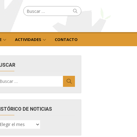
Buscar
Buscar
por:
E
ACTIVIDADES
CONTACTO
USCAR
uscar
Buscar
r:
ISTÓRICO DE NOTICIAS
ISTÓRICO
E
OTICIAS