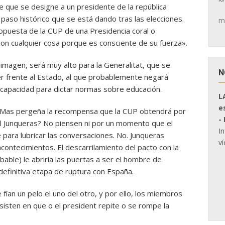
le que se designe a un presidente de la república
 paso histórico que se está dando tras las elecciones.
m
opuesta de la CUP de una Presidencia coral o
con cualquier cosa porque es consciente de su fuerza».
 imagen, será muy alto para la Generalitat, que se
N
r frente al Estado, al que probablemente negará
apacidad para dictar normas sobre educación.
L
e
e Mas pergeña la recompensa que la CUP obtendrá por
-
iol Junqueras? No piensen ni por un momento que el
I
para lubricar las conversaciones. No. Junqueras
ví
acontecimientos. El descarrilamiento del pacto con la
ble) le abriría las puertas a ser el hombre de
 definitiva etapa de ruptura con España.
ían un pelo el uno del otro, y por ello, los miembros
nsisten en que o el president repite o se rompe la