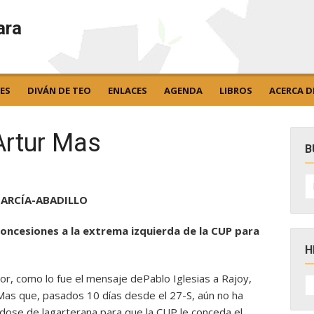
ara
ES
DIVÁN DE TEO
ENLACES
AGENDA
LIBROS
ACERCA D
Artur Mas
B
B
po
GARCÍA-ABADILLO
oncesiones a la extrema izquierda de la CUP para
H
or, como lo fue el mensaje dePablo Iglesias a Rajoy,
H
D
 Mas que, pasados 10 días desde el 27-S, aún no ha
N
dose de lagarterana para que la CUP le conceda el