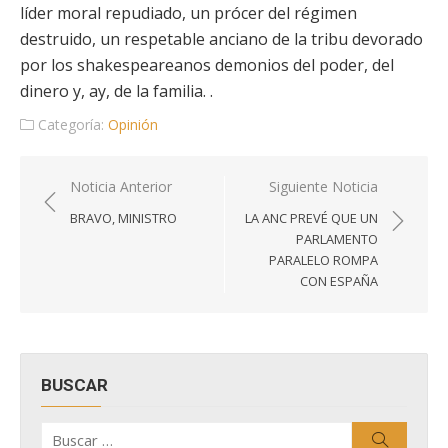
líder moral repudiado, un prócer del régimen
destruido, un respetable anciano de la tribu devorado
por los shakespeareanos demonios del poder, del
dinero y, ay, de la familia. .
Categoría:
Opinión
Navegación
Noticia Anterior
Siguiente Noticia
de
BRAVO, MINISTRO
LA ANC PREVÉ QUE UN
entradas
PARLAMENTO
PARALELO ROMPA
CON ESPAÑA
BUSCAR
Buscar
Buscar
por: