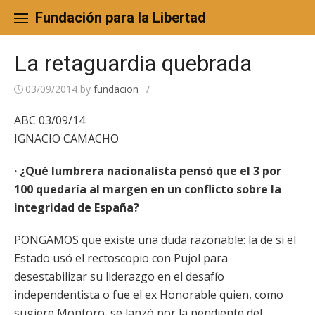
Skip
to
Fundación para la Libertad
content
La retaguardia quebrada
03/09/2014
by
fundacion
/
ABC 03/09/14
IGNACIO CAMACHO
· ¿Qué lumbrera nacionalista pensó que el 3 por
100 quedaría al margen en un conflicto sobre la
integridad de España?
PONGAMOS que existe una duda razonable: la de si el
Estado usó el rectoscopio con Pujol para
desestabilizar su liderazgo en el desafío
independentista o fue el ex Honorable quien, como
sugiere Montoro, se lanzó por la pendiente del