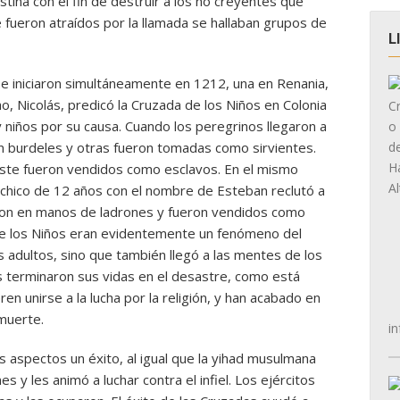
lestina con el fin de destruir a los no creyentes que
e fueron atraídos por la llamada se hallaban grupos de
L
e iniciaron simultáneamente en 1212, una en Renania,
cho, Nicolás, predicó la Cruzada de los Niños en Colonia
y niños por su causa. Cuando los peregrinos llegaron a
en burdeles y otras fueron tomadas como sirvientes.
 este fueron vendidos como esclavos. En el mismo
n chico de 12 años con el nombre de Esteban reclutó a
eron en manos de ladrones y fueron vendidos como
 de los Niños eran evidentemente un fenómeno del
s adultos, sino que también llegó a las mentes de los
s terminaron sus vidas en el desastre, como está
en unirse a la lucha por la religión, y han acabado en
 muerte.
in
s aspectos un éxito, al igual que la yihad musulmana
s y les animó a luchar contra el infiel. Los ejércitos