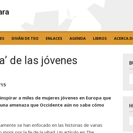
ara
ES
DIVÁN DE TEO
ENLACES
AGENDA
LIBROS
ACERCA D
a’ de las jóvenes
B
B
po
/15
o inspirar a miles de mujeres jóvenes en Europa que
ad, una amenaza que Occidente aún no sabe cómo
H
H
D
mamente se han enfocado en las historias de varias
N
morir por la fe de la yihad. Un artículo en The