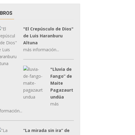
IBROS
"El Crepúsculo de Dios"
de Luis Haranburu
Altuna
más información...
"Lluvia de
Fango” de
Maite
Pagazaurt
undúa
más
formación...
“La mirada sin ira” de