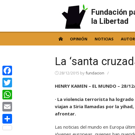
Skip
to
Fundación p
content
la Libertad
OPINIÓN
NOTICIAS
AUTOR
La ‘santa cruzad
28/12/2015
by
fundacion
/
Facebook
HENRY KAMEN – EL MUNDO – 28/12
Twitter
· La violencia terrorista ha lograd
WhatsApp
viajan a Siria llamadas por la yih
afrontar.
Email
Las noticias del mundo en Europa últi
Compartir
jóvenes europeas, quienes han querido 