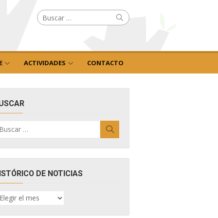
Buscar
Buscar
por:
E
ACTIVIDADES
CONTACTO
USCAR
uscar
Buscar
r:
ISTÓRICO DE NOTICIAS
ISTÓRICO
E
OTICIAS