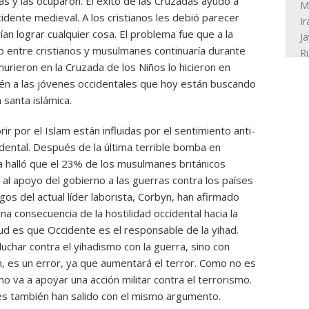
as y las ocuparon. El éxito de las Cruzadas ayudó a
idente medieval. A los cristianos les debió parecer
an lograr cualquier cosa. El problema fue que a la
cto entre cristianos y musulmanes continuaría durante
murieron en la Cruzada de los Niños lo hicieron en
én a las jóvenes occidentales que hoy están buscando
 santa islámica.
r por el Islam están influidas por el sentimiento anti-
dental. Después de la última terrible bomba en
a halló que el 23% de los musulmanes británicos
 al apoyo del gobierno a las guerras contra los países
os del actual líder laborista, Corbyn, han afirmado
na consecuencia de la hostilidad occidental hacia la
tud es que Occidente es el responsable de la yihad.
luchar contra el yihadismo con la guerra, sino con
en, es un error, ya que aumentará el terror. Como no es
o va a apoyar una acción militar contra el terrorismo.
ses también han salido con el mismo argumento.