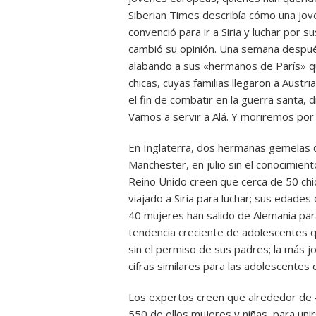
Siberian Times describía cómo una jov
convenció para ir a Siria y luchar por
cambió su opinión. Una semana despué
alabando a sus «hermanos de París» qu
chicas, cuyas familias llegaron a Aust
el fin de combatir en la guerra santa, 
Vamos a servir a Alá. Y moriremos por 
En Inglaterra, dos hermanas gemelas d
Manchester, en julio sin el conocimient
Reino Unido creen que cerca de 50 chic
viajado a Siria para luchar; sus edades
40 mujeres han salido de Alemania para 
tendencia creciente de adolescentes q
sin el permiso de sus padres; la más 
cifras similares para las adolescentes 
Los expertos creen que alrededor de 4.
550 de ellos mujeres y niñas, para uni