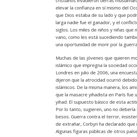
cristianos invadieron tierras musulman
elevar la confianza en sí mismo del Occ
que Dios estaba de su lado y que podrí
larga nadie fue el ganador, y el confli
siglos. Los miles de niños y niñas que 
vano, como les está sucediendo tambi
una oportunidad de morir por la guerra
Muchas de las jóvenes que quieren mori
islámico que impregna la sociedad occi
Londres en julio de 2006, una encuest
dijeron que la atrocidad ocurrió debido
islámicos. De la misma manera, los amig
que la masacre yihadista en París fue u
yihad. El supuesto básico de esta acti
Por lo tanto, sugieren, uno no debería 
besos. Guerra contra el terror, insist
de extrañar, Corbyn ha declarado que n
Algunas figuras públicas de otros paí