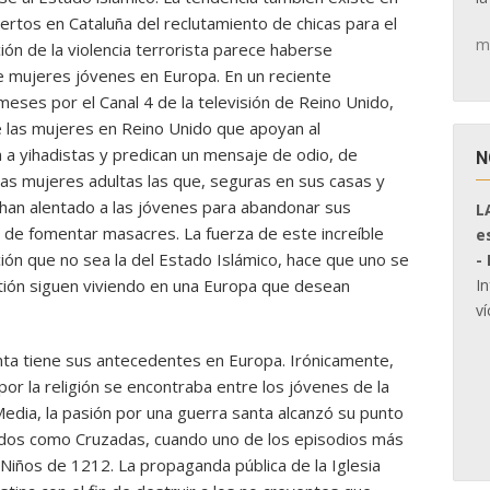
ertos en Cataluña del reclutamiento de chicas para el
m
ón de la violencia terrorista parece haberse
de mujeres jóvenes en Europa. En un reciente
meses por el Canal 4 de la televisión de Reino Unido,
 las mujeres en Reino Unido que apoyan al
 a yihadistas y predican un mensaje de odio, de
N
s mujeres adultas las que, seguras en sus casas y
 han alentado a las jóvenes para abandonar sus
L
in de fomentar masacres. La fuerza de este increíble
e
ación que no sea la del Estado Islámico, hace que uno se
-
I
tión siguen viviendo en una Europa que desean
ví
anta tiene sus antecedentes en Europa. Irónicamente,
r la religión se encontraba entre los jóvenes de la
Media, la pasión por una guerra santa alcanzó su punto
idos como Cruzadas, cuando uno de los episodios más
s Niños de 1212. La propaganda pública de la Iglesia