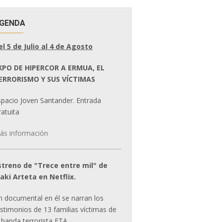
GENDA
el 5 de Julio al 4 de Agosto
XPO DE HIPERCOR A ERMUA, EL
ERRORISMO Y SUS VÍCTIMAS
spacio Joven Santander. Entrada
atuita
ás información
streno de "Trece entre mil" de
ñaki Arteta en Netflix.
n documental en él se narran los
estimonios de 13 familias víctimas de
 banda terrorista ETA.