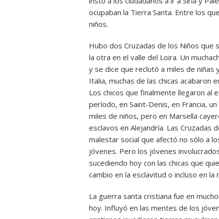
instó a los ciudadanos a ir a Siria y Pa
ocupaban la Tierra Santa. Entre los qu
niños.
Hubo dos Cruzadas de los Niños que s
la otra en el valle del Loira. Un mucha
y se dice que reclutó a miles de niñas 
Italia, muchas de las chicas acabaron 
Los chicos que finalmente llegaron al
período, en Saint-Denis, en Francia, u
miles de niños, pero en Marsella cay
esclavos en Alejandría. Las Cruzadas
malestar social que afectó no sólo a lo
jóvenes. Pero los jóvenes involucrado
sucediendo hoy con las chicas que quier
cambio en la esclavitud o incluso en la
La guerra santa cristiana fue en mucho
hoy. Influyó en las mentes de los jóvene