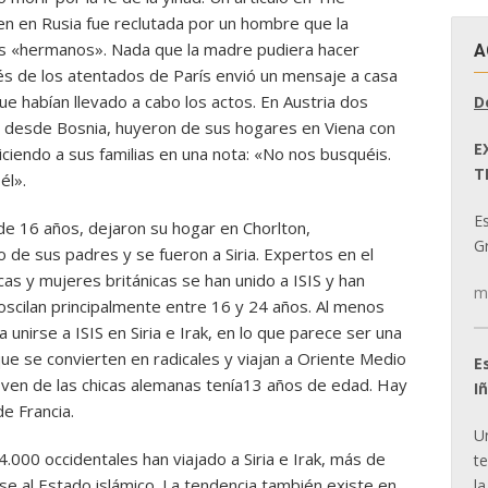
en en Rusia fue reclutada por un hombre que la
 sus «hermanos». Nada que la madre pudiera hacer
A
s de los atentados de París envió un mensaje a casa
e habían llevado a cabo los actos. En Austria dos
D
ria desde Bosnia, huyeron de sus hogares en Viena con
E
diciendo a sus familias en una nota: «No nos busquéis.
T
él».
E
e 16 años, dejaron su hogar en Chorlton,
Gr
o de sus padres y se fueron a Siria. Expertos en el
as y mujeres británicas se han unido a ISIS y han
m
 oscilan principalmente entre 16 y 24 años. Al menos
unirse a ISIS en Siria e Irak, en lo que parece ser una
ue se convierten en radicales y viajan a Oriente Medio
E
joven de las chicas alemanas tenía13 años de edad. Hay
I
de Francia.
U
000 occidentales han viajado a Siria e Irak, más de
t
rse al Estado islámico. La tendencia también existe en
la