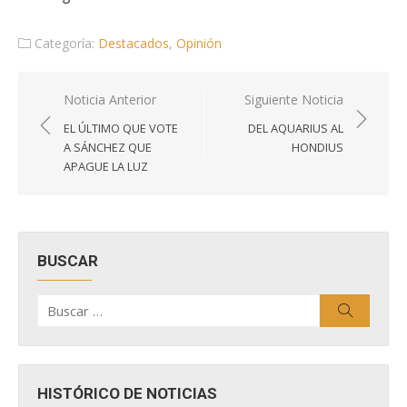
Categoría:
Destacados
,
Opinión
Navegación
Noticia Anterior
Siguiente Noticia
de
EL ÚLTIMO QUE VOTE
DEL AQUARIUS AL
entradas
A SÁNCHEZ QUE
HONDIUS
APAGUE LA LUZ
BUSCAR
Buscar
Buscar
por:
HISTÓRICO DE NOTICIAS