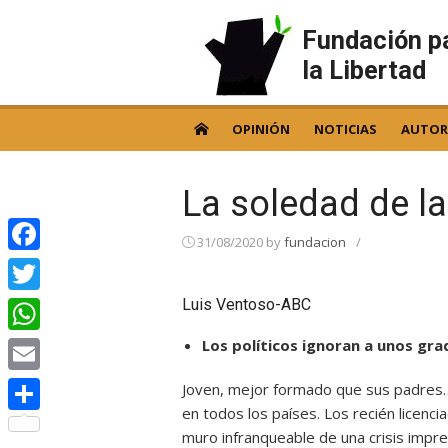
Skip
to
Fundación p
content
la Libertad
OPINIÓN
NOTICIAS
AUTOR
La soledad de l
31/08/2020
by
fundacion
/
Facebook
Luis Ventoso-ABC
Twitter
Los políticos ignoran a unos gr
WhatsApp
Email
Joven, mejor formado que sus padres
en todos los países. Los recién licen
Compartir
muro infranqueable de una crisis impre