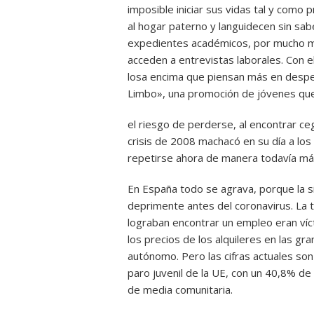
imposible iniciar sus vidas tal y como
al hogar paterno y languidecen sin sa
expedientes académicos, por mucho m
acceden a entrevistas laborales. Con 
losa encima que piensan más en desped
Limbo», una promoción de jóvenes qu
el riesgo de perderse, al encontrar ce
crisis de 2008 machacó en su día a lo
repetirse ahora de manera todavía má
En España todo se agrava, porque la si
deprimente antes del coronavirus. La 
lograban encontrar un empleo eran víc
los precios de los alquileres en las gra
autónomo. Pero las cifras actuales so
paro juvenil de la UE, con un 40,8% de
de media comunitaria.