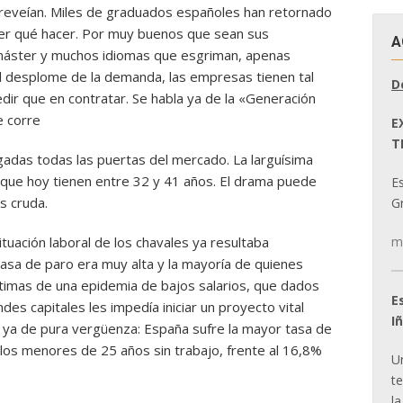
 preveían. Miles de graduados españoles han retornado
ber qué hacer. Por muy buenos que sean sus
A
áster y muchos idiomas que esgriman, apenas
el desplome de la demanda, las empresas tienen tal
D
ir que en contratar. Se habla ya de la «Generación
e corre
E
T
gadas todas las puertas del mercado. La larguísima
s que hoy tienen entre 32 y 41 años. El drama puede
E
s cruda.
Gr
m
tuación laboral de los chavales ya resultaba
tasa de paro era muy alta y la mayoría de quienes
timas de una epidemia de bajos salarios, que dados
E
ndes capitales les impedía iniciar un proyecto vital
I
n ya de pura vergüenza: España sufre la mayor tasa de
 los menores de 25 años sin trabajo, frente al 16,8%
U
t
la