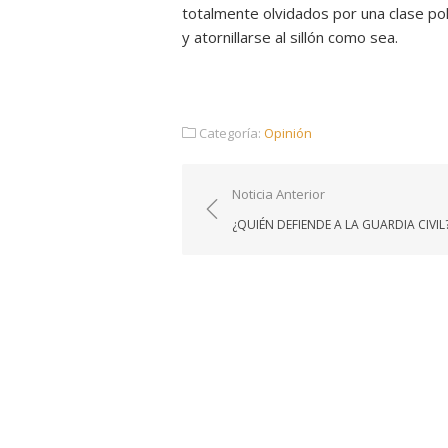
totalmente olvidados por una clase polí
y atornillarse al sillón como sea.
Categoría:
Opinión
Navegación
Noticia Anterior
de
¿QUIÉN DEFIENDE A LA GUARDIA CIVIL
entradas