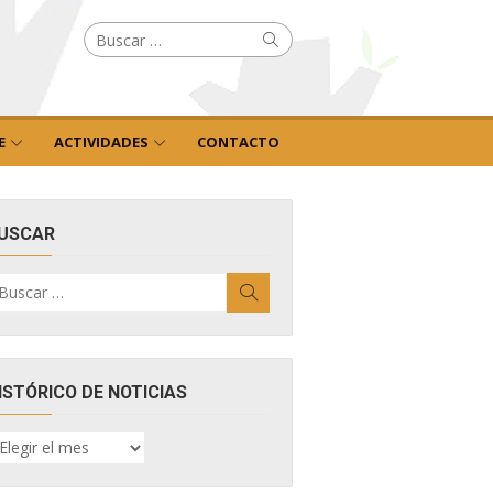
Buscar
Buscar
por:
E
ACTIVIDADES
CONTACTO
USCAR
uscar
Buscar
r:
ISTÓRICO DE NOTICIAS
ISTÓRICO
E
OTICIAS