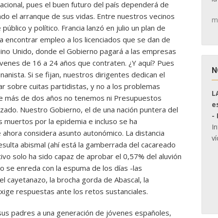
acional, pues el buen futuro del país dependerá de
o el arranque de sus vidas. Entre nuestros vecinos
m
blico y político. Francia lanzó en julio un plan de
a encontrar empleo a los licenciados que se dan de
eino Unido, donde el Gobierno pagará a las empresas
jóvenes de 16 a 24 años que contraten. ¿Y aquí? Pues
N
anista. Si se fijan, nuestros dirigentes dedican el
r sobre cuitas partidistas, y no a los problemas
L
ce más de dos años no tenemos ni Presupuestos
e
lizado. Nuestro Gobierno, el de una nación puntera del
-
s muertos por la epidemia e incluso se ha
I
ue ahora considera asunto autonómico. La distancia
ví
resulta abismal (ahí está la gamberrada del cacareado
tivo solo ha sido capaz de aprobar el 0,57% del aluvión
ico se enreda con la espuma de los días -las
el cayetanazo, la brocha gorda de Abascal, la
xige respuestas ante los retos sustanciales.
us padres a una generación de jóvenes españoles,