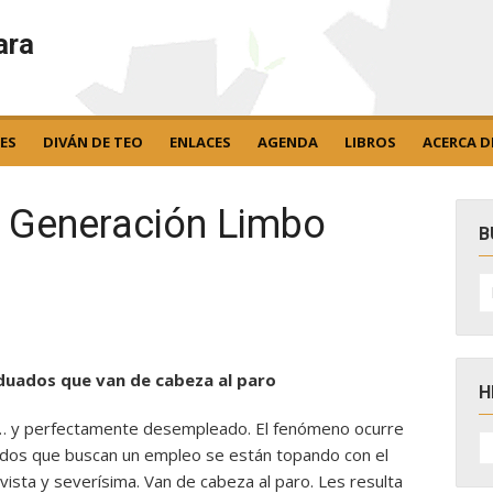
ara
ES
DIVÁN DE TEO
ENLACES
AGENDA
LIBROS
ACERCA D
a Generación Limbo
B
B
po
aduados que van de cabeza al paro
H
… y perfectamente desempleado. El fenómeno ocurre
H
D
ciados que buscan un empleo se están topando con el
N
vista y severísima. Van de cabeza al paro. Les resulta