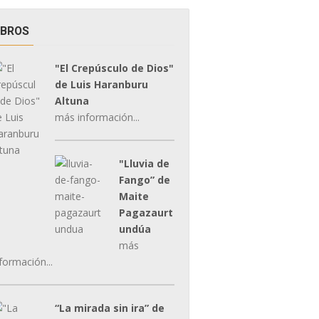
IBROS
"El Crepúsculo de Dios"
de Luis Haranburu
Altuna
más información...
"Lluvia de
Fango” de
Maite
Pagazaurt
undúa
más
formación...
“La mirada sin ira” de