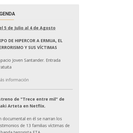
GENDA
el 5 de Julio al 4 de Agosto
XPO DE HIPERCOR A ERMUA, EL
ERRORISMO Y SUS VÍCTIMAS
spacio Joven Santander. Entrada
atuita
ás información
streno de "Trece entre mil" de
ñaki Arteta en Netflix.
n documental en él se narran los
estimonios de 13 familias víctimas de
 banda terrorista ETA.