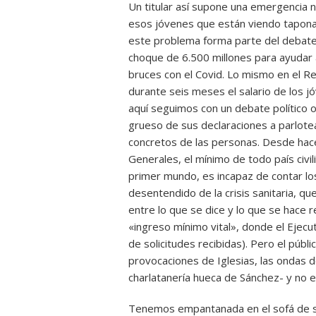
Un titular así supone una emergencia n
esos jóvenes que están viendo taponad
este problema forma parte del debate pú
choque de 6.500 millones para ayudar 
bruces con el Covid. Lo mismo en el R
durante seis meses el salario de los 
aquí seguimos con un debate político on
grueso de sus declaraciones a parlotea
concretos de las personas. Desde ha
Generales, el mínimo de todo país civi
primer mundo, es incapaz de contar lo
desentendido de la crisis sanitaria, q
entre lo que se dice y lo que se hace 
«ingreso mínimo vital», donde el Ejecu
de solicitudes recibidas). Pero el públ
provocaciones de Iglesias, las ondas d
charlatanería hueca de Sánchez- y no e
Tenemos empantanada en el sofá de s