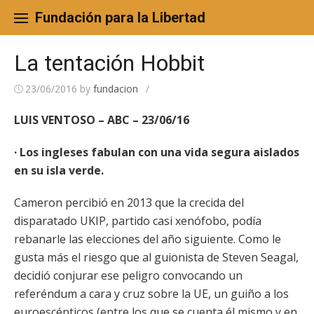
Skip
to
Fundación para la Libertad
content
La tentación Hobbit
23/06/2016
by
fundacion
/
LUIS VENTOSO – ABC – 23/06/16
· Los ingleses fabulan con una vida segura aislados
en su isla verde.
Cameron percibió en 2013 que la crecida del
disparatado UKIP, partido casi xenófobo, podía
rebanarle las elecciones del año siguiente. Como le
gusta más el riesgo que al guionista de Steven Seagal,
decidió conjurar ese peligro convocando un
referéndum a cara y cruz sobre la UE, un guiño a los
euroescépticos (entre los que se cuenta él mismo y en