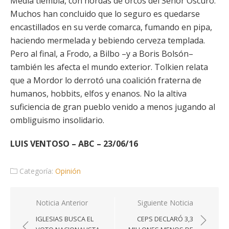
Media tiembla, con hordas de orcos del Señor Oscuro.
Muchos han concluido que lo seguro es quedarse
encastillados en su verde comarca, fumando en pipa,
haciendo mermelada y bebiendo cerveza templada.
Pero al final, a Frodo, a Bilbo –y a Boris Bolsón–
también les afecta el mundo exterior. Tolkien relata
que a Mordor lo derrotó una coalición fraterna de
humanos, hobbits, elfos y enanos. No la altiva
suficiencia de gran pueblo venido a menos jugando al
ombliguismo insolidario.
LUIS VENTOSO – ABC – 23/06/16
Categoría:
Opinión
Navegación
Noticia Anterior
Siguiente Noticia
de
IGLESIAS BUSCA EL
CEPS DECLARÓ 3,3