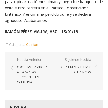
para opinar: nació musulmán y luego fue banquero de
éxito e hizo carrera en el Partido Conservador
británico. Y encima ha perdido su fe y se declara
agnóstico. Acabáramos.
RAMÓN PÉREZ-MAURA, ABC – 13/01/15
Categoría:
Opinión
Navegación
Noticia Anterior
Siguiente Noticia
de
CDC PLANTEA AHORA
DEL 11-M AL 7-E: LAS 8
entradas
APLAZAR LAS
DIFERENCIAS
ELECCIONES EN
CATALUÑA
BUSCAR