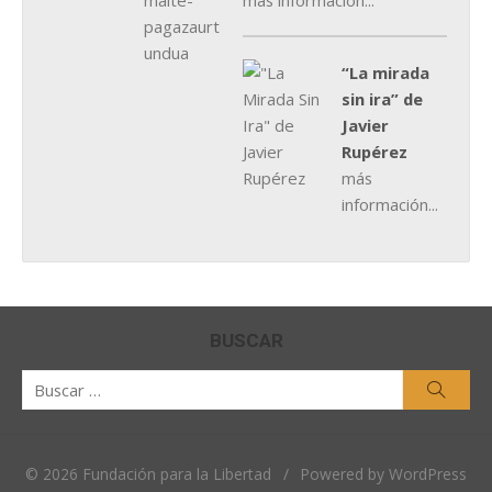
más información...
“La mirada
sin ira” de
Javier
Rupérez
más
información...
BUSCAR
Buscar
Busca
por:
© 2026 Fundación para la Libertad
/
Powered by WordPress