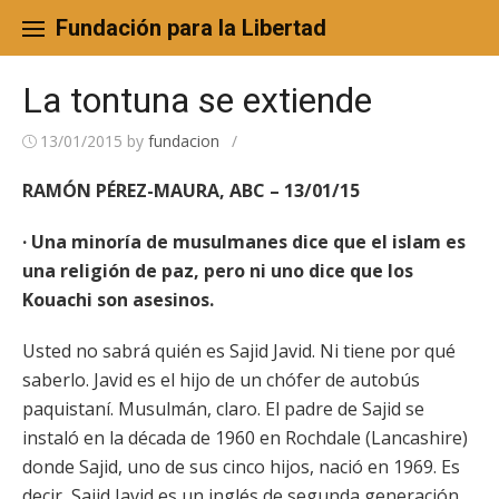
Skip
to
Fundación para la Libertad
content
La tontuna se extiende
13/01/2015
by
fundacion
/
RAMÓN PÉREZ-MAURA, ABC – 13/01/15
· Una minoría de musulmanes dice que el islam es
una religión de paz, pero ni uno dice que los
Kouachi son asesinos.
Usted no sabrá quién es Sajid Javid. Ni tiene por qué
saberlo. Javid es el hijo de un chófer de autobús
paquistaní. Musulmán, claro. El padre de Sajid se
instaló en la década de 1960 en Rochdale (Lancashire)
donde Sajid, uno de sus cinco hijos, nació en 1969. Es
decir, Sajid Javid es un inglés de segunda generación,