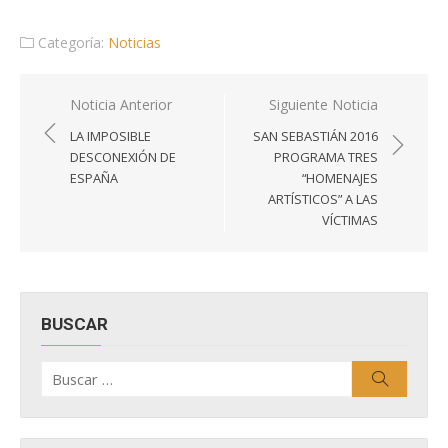
Categoría:
Noticias
Navegación
Noticia Anterior
Siguiente Noticia
de
LA IMPOSIBLE
SAN SEBASTIÁN 2016
entradas
DESCONEXIÓN DE
PROGRAMA TRES
ESPAÑA
“HOMENAJES
ARTÍSTICOS” A LAS
VÍCTIMAS
BUSCAR
Buscar
Buscar
por: