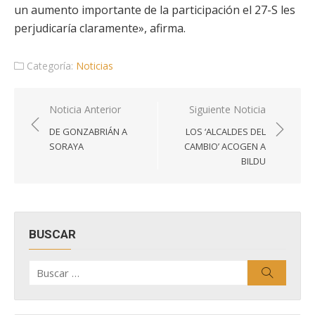
un aumento importante de la participación el 27-S les
perjudicaría claramente», afirma.
Categoría:
Noticias
Navegación
Noticia Anterior
Siguiente Noticia
de
DE GONZABRIÁN A
LOS ‘ALCALDES DEL
entradas
SORAYA
CAMBIO’ ACOGEN A
BILDU
BUSCAR
Buscar
Buscar
por: