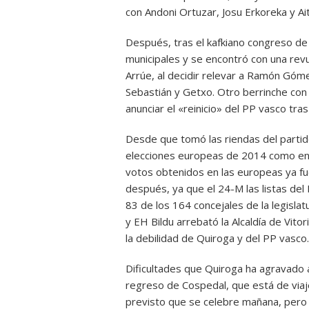
con Andoni Ortuzar, Josu Erkoreka y Ait
Después, tras el kafkiano congreso de 
municipales y se encontró con una rev
Arrúe, al decidir relevar a Ramón Góm
Sebastián y Getxo. Otro berrinche con 
anunciar el «reinicio» del PP vasco tr
Desde que tomó las riendas del partido
elecciones europeas de 2014 como en l
votos obtenidos en las europeas ya fu
después, ya que el 24-M las listas de
83 de los 164 concejales de la legisla
y EH Bildu arrebató la Alcaldía de Vito
la debilidad de Quiroga y del PP vasco.
Dificultades que Quiroga ha agravado 
regreso de Cospedal, que está de viaje
previsto que se celebre mañana, pero 