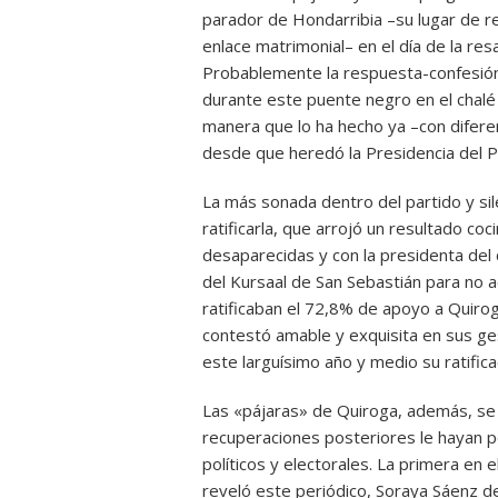
parador de Hondarribia –su lugar de res
enlace matrimonial– en el día de la r
Probablemente la respuesta-confesión 
durante este puente negro en el chalé
manera que lo ha hecho ya –con difere
desde que heredó la Presidencia del 
La más sonada dentro del partido y sil
ratificarla, que arrojó un resultado co
desaparecidas y con la presidenta del 
del Kursaal de San Sebastián para no 
ratificaban el 72,8% de apoyo a Quir
contestó amable y exquisita en sus ges
este larguísimo año y medio su ratifica
Las «pájaras» de Quiroga, además, se
recuperaciones posteriores le hayan p
políticos y electorales. La primera e
reveló este periódico, Soraya Sáenz de