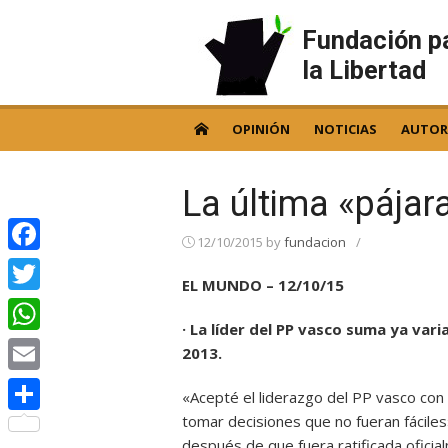
Skip
to
Fundación p
content
la Libertad
OPINIÓN
NOTICIAS
AUTOR
La última «pájar
12/10/2015
by
fundacion
/
Facebook
EL MUNDO – 12/10/15
Twitter
· La líder del PP vasco suma ya vari
WhatsApp
2013.
Email
«Acepté el liderazgo del PP vasco con
tomar decisiones que no fueran fácile
Compartir
después de que fuera ratificada ofici