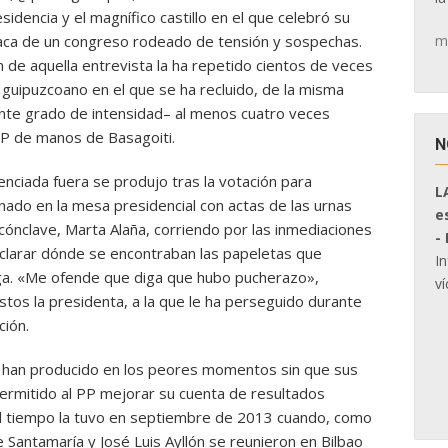
idencia y el magnífico castillo en el que celebró su
m
esaca de un congreso rodeado de tensión y sospechas.
de aquella entrevista la ha repetido cientos de veces
 guipuzcoano en el que se ha recluido, de la misma
nte grado de intensidad– al menos cuatro veces
PP de manos de Basagoiti.
N
enciada fuera se produjo tras la votación para
L
cinado en la mesa presidencial con actas de las urnas
e
cónclave, Marta Alaña, corriendo por las inmediaciones
-
aclarar dónde se encontraban las papeletas que
I
oga. «Me ofende que diga que hubo pucherazo»,
ví
tos la presidenta, a la que le ha perseguido durante
ción.
 han producido en los peores momentos sin que sus
ermitido al PP mejorar su cuenta de resultados
n el tiempo la tuvo en septiembre de 2013 cuando, como
 Santamaría y José Luis Ayllón se reunieron en Bilbao