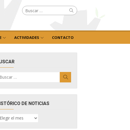
Buscar
Buscar
por:
E
ACTIVIDADES
CONTACTO
USCAR
uscar
Buscar
r:
ISTÓRICO DE NOTICIAS
ISTÓRICO
E
OTICIAS