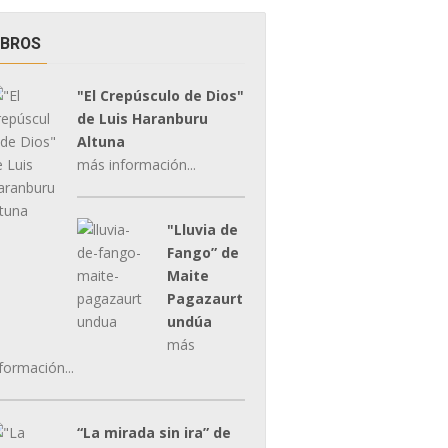
IBROS
"El Crepúsculo de Dios"
de Luis Haranburu
Altuna
más información...
"Lluvia de
Fango” de
Maite
Pagazaurt
undúa
más
formación...
“La mirada sin ira” de