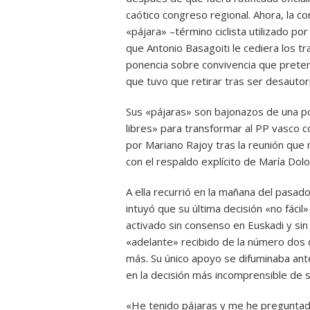
caótico congreso regional. Ahora, la con
«pájara» –término ciclista utilizado p
que Antonio Basagoiti le cediera los t
ponencia sobre convivencia que pretend
que tuvo que retirar tras ser desautori
Sus «pájaras» son bajonazos de una po
libres» para transformar al PP vasco c
por Mariano Rajoy tras la reunión que
con el respaldo explícito de María Dol
A ella recurrió en la mañana del pasa
intuyó que su última decisión «no fáci
activado sin consenso en Euskadi y sin 
«adelante» recibido de la número dos 
más. Su único apoyo se difuminaba ant
en la decisión más incomprensible de s
«He tenido pájaras y me he preguntad