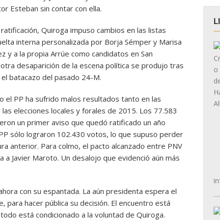
or Esteban sin contar con ella.
L
ratificación, Quiroga impuso cambios en las listas
uelta interna personalizada por Borja Sémper y Marisa
ez y a la propia Arrúe como candidatos en San
otra desaparición de la escena política se produjo tras
as el batacazo del pasado 24-M.
 el PP ha sufrido malos resultados tanto en las
as elecciones locales y forales de 2015. Los 77.583
eron un primer aviso que quedó ratificado un año
l PP sólo lograron 102.430 votos, lo que supuso perder
tura anterior. Para colmo, el pacto alcanzado entre PNV
ria a Javier Maroto. Un desalojo que evidenció aún más
in
ahora con su espantada. La aún presidenta espera el
, para hacer pública su decisión. El encuentro está
todo está condicionado a la voluntad de Quiroga.