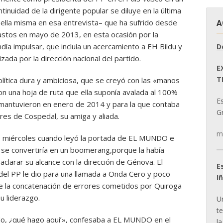
tinuidad de la dirigente popular se diluye en la última
or ella misma en esa entrevista– que ha sufrido desde
A
rastos en mayo de 2013, en esta ocasión por la
ía impulsar, que incluía un acercamiento a EH Bildu y
D
zada por la dirección nacional del partido.
E
T
lítica dura y ambiciosa, que se creyó con las «manos
on una hoja de ruta que ella suponía avalada al 100%
E
 mantuvieron en enero de 2014 y para la que contaba
Gr
ores de Cospedal, su amiga y aliada.
m
do miércoles cuando leyó la portada de EL MUNDO e
l» se convertiría en un boomerang,porque la había
aclarar su alcance con la dirección de Génova. El
E
del PP le dio para una llamada a Onda Cero y poco
I
e la concatenación de errores cometidos por Quiroga
u liderazgo.
U
t
o, ¿qué hago aquí’», confesaba a EL MUNDO en el
la