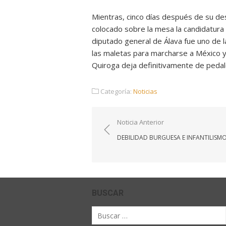
Mientras, cinco días después de su des
colocado sobre la mesa la candidatura 
diputado general de Álava fue uno de 
las maletas para marcharse a México y
Quiroga deja definitivamente de pedale
Categoría:
Noticias
Navegación
Noticia Anterior
de
DEBILIDAD BURGUESA E INFANTILISM
entradas
BUSCAR
Buscar
por: