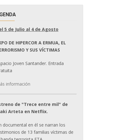
GENDA
el 5 de Julio al 4 de Agosto
XPO DE HIPERCOR A ERMUA, EL
ERRORISMO Y SUS VÍCTIMAS
spacio Joven Santander. Entrada
atuita
ás información
streno de "Trece entre mil" de
ñaki Arteta en Netflix.
n documental en él se narran los
estimonios de 13 familias víctimas de
 banda terrorista ETA.