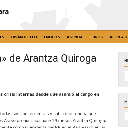
ara
ES
DIVÁN DE TEO
ENLACES
AGENDA
LIBROS
ACERCA D
a» de Arantza Quiroga
B
B
po
as crisis internas desde que asumió el cargo en
H
 todas sus consecuencias y sabía que tendría que
H
D
s». Así se pronunciaba hace 19 meses Arantza Quiroga,
N
almente como presidenta del PP en el País Vasco en un