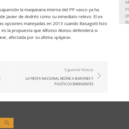
aparición la maquinaria interna del PP vasco ya ha
de Javier de Andrés como su inmediato relevo. El ex
las opciones manejadas en 2013 cuando Basagoiti hizo
 es la propuesta que Alfonso Alonso defenderá si
ar, afectada por su última «pájara».
Siguiente Noticia
O
LA FIESTA NACIONAL REÚNE A BARONES Y
POLÍTICOS EMERGENTES
Buscar