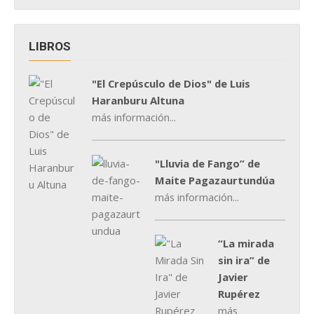
LIBROS
"El Crepúsculo de Dios" de Luis
Haranburu Altuna
más información...
"Lluvia de Fango” de
Maite Pagazaurtundúa
más información...
“La mirada
sin ira” de
Javier
Rupérez
más