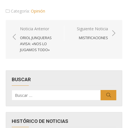
Categoría:
Opinión
Navegación
Noticia Anterior
Siguiente Noticia
de
ORIOL JUNQUERAS
MISTIFICACIONES
entradas
AVISA: «NOS LO
JUGAMOS TODO»
BUSCAR
Buscar
Buscar
por:
HISTÓRICO DE NOTICIAS