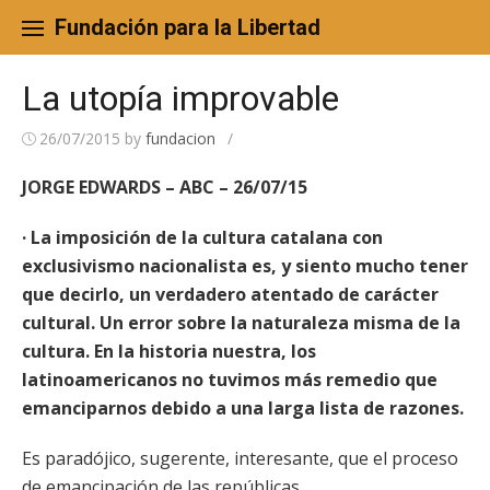
Skip
to
Fundación para la Libertad
content
La utopía improvable
26/07/2015
by
fundacion
/
JORGE EDWARDS – ABC – 26/07/15
· La imposición de la cultura catalana con
exclusivismo nacionalista es, y siento mucho tener
que decirlo, un verdadero atentado de carácter
cultural. Un error sobre la naturaleza misma de la
cultura. En la historia nuestra, los
latinoamericanos no tuvimos más remedio que
emanciparnos debido a una larga lista de razones.
Es paradójico, sugerente, interesante, que el proceso
de emancipación de las repúblicas