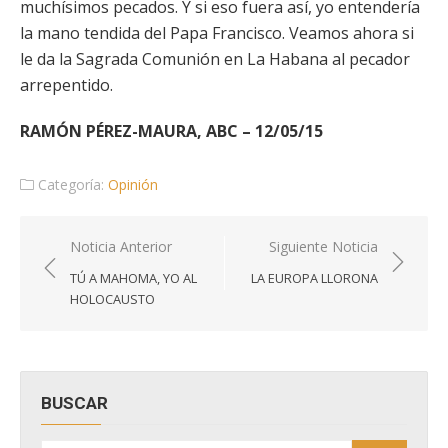
muchísimos pecados. Y si eso fuera así, yo entendería
la mano tendida del Papa Francisco. Veamos ahora si
le da la Sagrada Comunión en La Habana al pecador
arrepentido.
RAMÓN PÉREZ-MAURA, ABC – 12/05/15
Categoría:
Opinión
Navegación
Noticia Anterior
Siguiente Noticia
de
TÚ A MAHOMA, YO AL
LA EUROPA LLORONA
entradas
HOLOCAUSTO
BUSCAR
Buscar