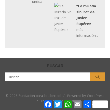
“La mirada
sin ira” de
Javier
Rupérez
más
información...
BUSCAR
Buscar
Busca
por:
© 2026 Fundación para la Libertad
/
Powered by WordPress
/
Theme by Design Lab
Facebook
Twitter
WhatsApp
Email
Comparti