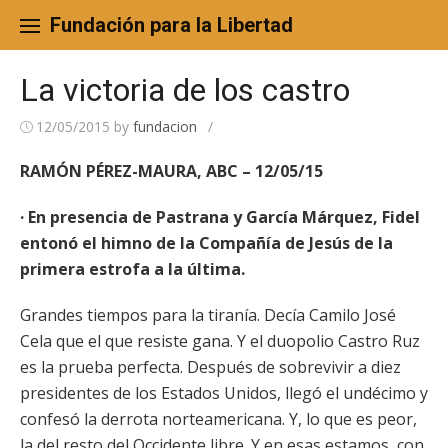
Skip
to
Fundación para la Libertad
content
La victoria de los castro
12/05/2015
by
fundacion
/
RAMÓN PÉREZ-MAURA, ABC – 12/05/15
· En presencia de Pastrana y García Márquez, Fidel
entonó el himno de la Compañía de Jesús de la
primera estrofa a la última.
Grandes tiempos para la tiranía. Decía Camilo José
Cela que el que resiste gana. Y el duopolio Castro Ruz
es la prueba perfecta. Después de sobrevivir a diez
presidentes de los Estados Unidos, llegó el undécimo y
confesó la derrota norteamericana. Y, lo que es peor,
la del resto del Occidente libre. Y en esas estamos, con