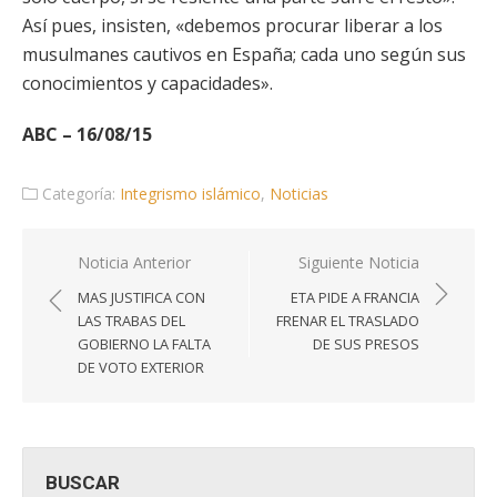
Así pues, insisten, «debemos procurar liberar a los
musulmanes cautivos en España; cada uno según sus
conocimientos y capacidades».
ABC – 16/08/15
Categoría:
Integrismo islámico
,
Noticias
Navegación
Noticia Anterior
Siguiente Noticia
de
MAS JUSTIFICA CON
ETA PIDE A FRANCIA
entradas
LAS TRABAS DEL
FRENAR EL TRASLADO
GOBIERNO LA FALTA
DE SUS PRESOS
DE VOTO EXTERIOR
BUSCAR