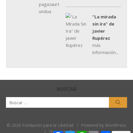
“La mirada
sin ira” de
Javier
Rupérez
más
información...
BUSCAR
Buscar
Busca
por:
© 2026 Fundación para la Libertad
/
Powered by WordPress
/
Theme by Design Lab