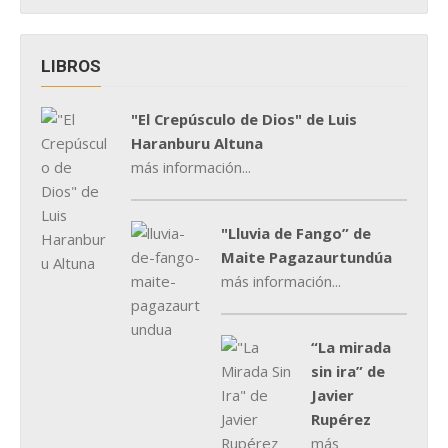
LIBROS
"El Crepúsculo de Dios" de Luis
Haranburu Altuna
más información...
"Lluvia de Fango” de
Maite Pagazaurtundúa
más información...
“La mirada
sin ira” de
Javier
Rupérez
más