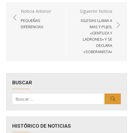
Navegación
Noticia Anterior
Siguiente Noticia
de
PEQUEÑAS
IGLESIAS LLAMA A
entradas
DIFERENCIAS
MAS Y PUJOL
«GENTUZA Y
LADRONES» Y SE
DECLARA
«SOBERANISTA»
BUSCAR
Buscar
Buscar
por:
HISTÓRICO DE NOTICIAS