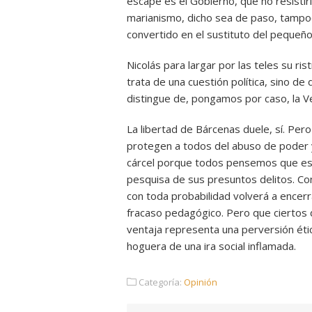
escape es el Gobierno, que no resistir
marianismo, dicho sea de paso, tampoc
convertido en el sustituto del pequeñ
Nicolás para largar por las teles su r
trata de una cuestión política, sino de
distingue de, pongamos por caso, la V
La libertad de Bárcenas duele, sí. Per
protegen a todos del abuso de poder y 
cárcel porque todos pensemos que es c
pesquisa de sus presuntos delitos. Con
con toda probabilidad volverá a encerr
fracaso pedagógico. Pero que ciertos 
ventaja representa una perversión éti
hoguera de una ira social inflamada.
Categoría:
Opinión