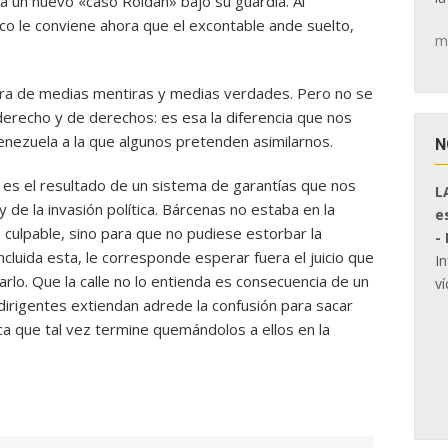
ía un nuevo «caso Roldán» bajo su guardia. Al
o le conviene ahora que el excontable ande suelto,
m
o
istra de medias mentiras y medias verdades. Pero no se
 derecho y de derechos: es esa la diferencia que nos
enezuela a la que algunos pretenden asimilarnos.
N
o es el resultado de un sistema de garantías que nos
L
de la invasión política. Bárcenas no estaba en la
e
ulpable, sino para que no pudiese estorbar la
-
cluida esta, le corresponde esperar fuera el juicio que
I
arlo. Que la calle no lo entienda es consecuencia de un
ví
dirigentes extiendan adrede la confusión para sacar
ca que tal vez termine quemándolos a ellos en la