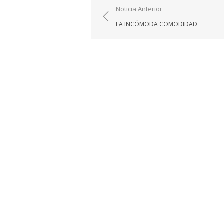
Navegación
Noticia Anterior
de
LA INCÓMODA COMODIDAD
entradas