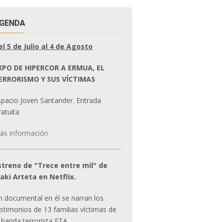
GENDA
el 5 de Julio al 4 de Agosto
XPO DE HIPERCOR A ERMUA, EL
ERRORISMO Y SUS VÍCTIMAS
spacio Joven Santander. Entrada
atuita
ás información
streno de "Trece entre mil" de
ñaki Arteta en Netflix.
n documental en él se narran los
estimonios de 13 familias víctimas de
 banda terrorista ETA.