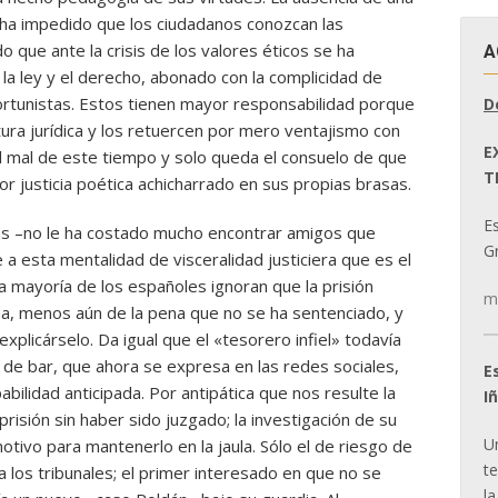
ia ha impedido que los ciudadanos conozcan las
 que ante la crisis de los valores éticos se ha
A
la ley y el derecho, abonado con la complicidad de
rtunistas. Estos tienen mayor responsabilidad porque
D
ura jurídica y los retuercen por mero ventajismo con
E
 el mal de este tiempo y solo queda el consuelo de que
T
r justicia poética achicharrado en sus propias brasas.
E
nas –no le ha costado mucho encontrar amigos que
Gr
 a esta mentalidad de visceralidad justiciera que es el
a mayoría de los españoles ignoran que la prisión
m
na, menos aún de la pena que no se ha sentenciado, y
plicárselo. Da igual que el «tesorero infiel» todavía
a de bar, que ahora se expresa en las redes sociales,
E
abilidad anticipada. Por antipática que nos resulte la
I
risión sin haber sido juzgado; la investigación de su
U
otivo para mantenerlo en la jaula. Sólo el de riesgo de
t
 los tribunales; el primer interesado en que no se
la