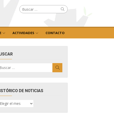
Buscar
Buscar
por:
E
ACTIVIDADES
CONTACTO
USCAR
uscar
Buscar
r:
ISTÓRICO DE NOTICIAS
ISTÓRICO
E
OTICIAS