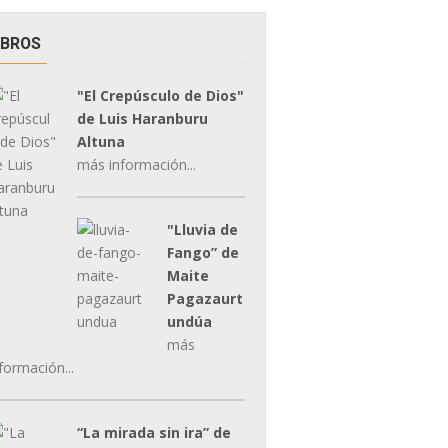
IBROS
"El Crepúsculo de Dios"
de Luis Haranburu
Altuna
más información...
"Lluvia de
Fango” de
Maite
Pagazaurt
undúa
más
formación...
“La mirada sin ira” de