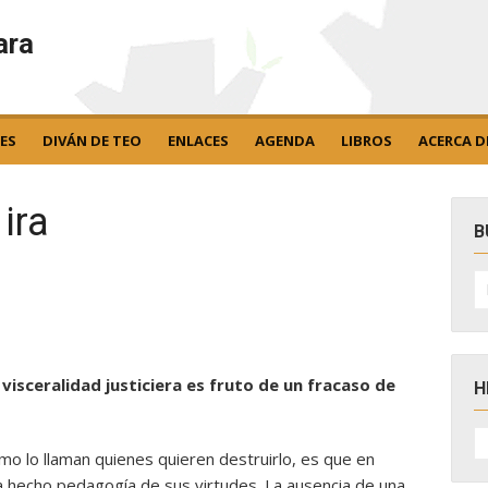
ara
ES
DIVÁN DE TEO
ENLACES
AGENDA
LIBROS
ACERCA D
ira
B
B
po
e visceralidad justiciera es fruto de un fracaso de
H
H
D
mo lo llaman quienes quieren destruirlo, es que en
N
ha hecho pedagogía de sus virtudes. La ausencia de una