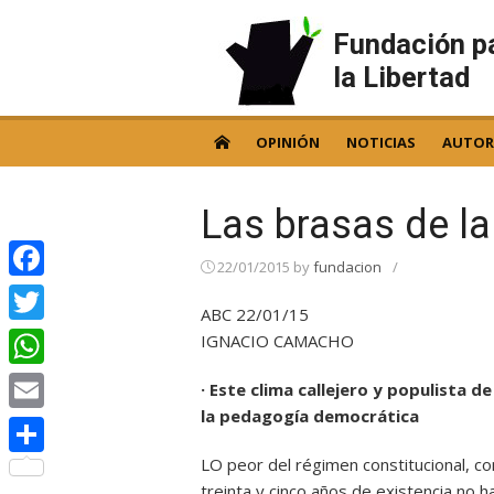
Skip
to
Fundación p
content
la Libertad
OPINIÓN
NOTICIAS
AUTOR
Las brasas de la 
22/01/2015
by
fundacion
/
Facebook
ABC 22/01/15
Twitter
IGNACIO CAMACHO
WhatsApp
· Este clima callejero y populista d
la pedagogía democrática
Email
LO peor del régimen constitucional, co
Compartir
treinta y cinco años de existencia no 